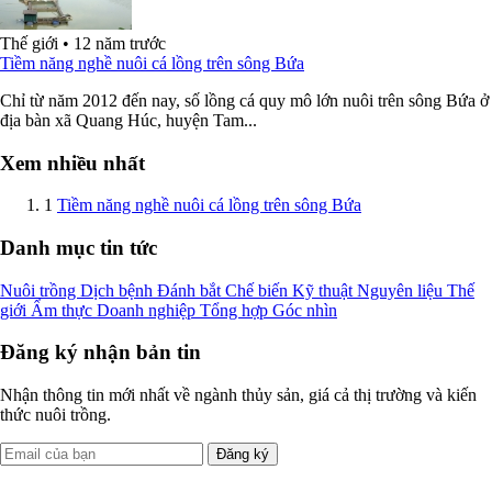
Thế giới
•
12 năm trước
Tiềm năng nghề nuôi cá lồng trên sông Bứa
Chỉ từ năm 2012 đến nay, số lồng cá quy mô lớn nuôi trên sông Bứa ở
địa bàn xã Quang Húc, huyện Tam...
Xem nhiều nhất
1
Tiềm năng nghề nuôi cá lồng trên sông Bứa
Danh mục tin tức
Nuôi trồng
Dịch bệnh
Đánh bắt
Chế biến
Kỹ thuật
Nguyên liệu
Thế
giới
Ẩm thực
Doanh nghiệp
Tổng hợp
Góc nhìn
Đăng ký nhận bản tin
Nhận thông tin mới nhất về ngành thủy sản, giá cả thị trường và kiến
thức nuôi trồng.
Đăng ký