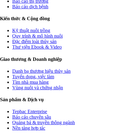
Báo cáo thị trường
Báo cáo dịch bệnh
Kiến thức & Cộng đồng
Kỹ thuật nuôi trồng
Quy trình & mô hình nuôi
Đặc điểm loài thủy sản
Thư viện Ebook & Video
Giao thương & Doanh nghiệp
Danh bạ thương hiệu thủy sản
Tuyển dụng, việc làm
Tìm nhà mua hàng
Vùng nuôi và chứng nhận
Sản phẩm & Dịch vụ
Tepbac Enterprise
Báo cáo chuyên sâu
Quảng bá & truyền thông ngành
Nền tảng hợp tác