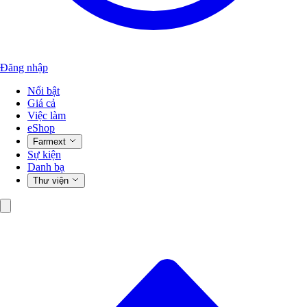
Đăng nhập
Nổi bật
Giá cả
Việc làm
eShop
Farmext
Sự kiện
Danh bạ
Thư viện