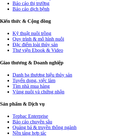
Báo cáo thị trường
Báo cáo dịch bệnh
Kiến thức & Cộng đồng
Kỹ thuật nuôi trồng
Quy trình & mô hình nuôi
Đặc điểm loài thủy sản
Thư viện Ebook & Video
Giao thương & Doanh nghiệp
Danh bạ thương hiệu thủy sản
Tuyển dụng, việc làm
Tìm nhà mua hàng
Vùng nuôi và chứng nhận
Sản phẩm & Dịch vụ
Tepbac Enterprise
Báo cáo chuyên sâu
Quảng bá & truyền thông ngành
Nền tảng hợp tác