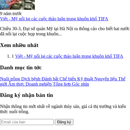
9 năm trước
Việt - Mỹ nối lại các cuộc thảo luận trong khuôn khổ TIFA
Chiều 30-3, Đại sứ quán Mỹ tại Hà Nội ra thông cáo cho biết hai nước
đã nối lại cuộc họp trong khuôn...
Xem nhiều nhất
1
Việt - Mỹ nối lại các cuộc thảo luận trong khuôn khổ TIFA
Danh mục tin tức
Nuôi trồng
Dịch bệnh
Đánh bắt
Chế biến
Kỹ thuật
Nguyên liệu
Thế
giới
Ẩm thực
Doanh nghiệp
Tổng hợp
Góc nhìn
Đăng ký nhận bản tin
Nhận thông tin mới nhất về ngành thủy sản, giá cả thị trường và kiến
thức nuôi trồng.
Đăng ký