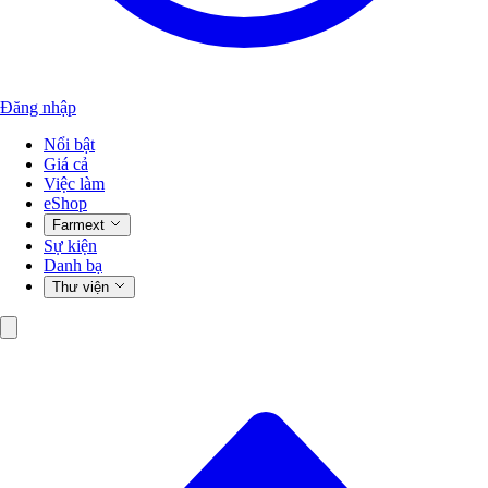
Đăng nhập
Nổi bật
Giá cả
Việc làm
eShop
Farmext
Sự kiện
Danh bạ
Thư viện