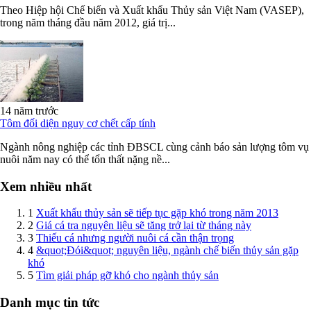
Theo Hiệp hội Chế biến và Xuất khẩu Thủy sản Việt Nam (VASEP),
trong năm tháng đầu năm 2012, giá trị...
14 năm trước
Tôm đối diện nguy cơ chết cấp tính
Ngành nông nghiệp các tỉnh ĐBSCL cùng cảnh báo sản lượng tôm vụ
nuôi năm nay có thể tổn thất nặng nề...
Xem nhiều nhất
1
Xuất khẩu thủy sản sẽ tiếp tục gặp khó trong năm 2013
2
Giá cá tra nguyên liệu sẽ tăng trở lại từ tháng này
3
Thiếu cá nhưng người nuôi cá cần thận trọng
4
&quot;Đói&quot; nguyên liệu, ngành chế biến thủy sản gặp
khó
5
Tìm giải pháp gỡ khó cho ngành thủy sản
Danh mục tin tức