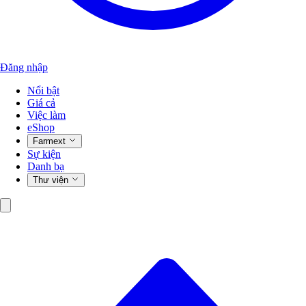
Đăng nhập
Nổi bật
Giá cả
Việc làm
eShop
Farmext
Sự kiện
Danh bạ
Thư viện