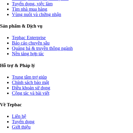
Tuyển dụng, việc làm
Tìm nhà mua hàng
Vùng nuôi và chứng nhận
Sản phẩm & Dịch vụ
Tepbac Enterprise
Báo cáo chuyên sâu
Quảng bá & truyền thông ngành
Nền tảng hợp tác
Hỗ trợ & Pháp lý
Trung tâm trợ giúp
Chính sách bảo mật
Điều khoản sử dụng
Cộng tác và bài viết
Về Tepbac
Liên hệ
Tuyển dụng
Giới thiệu