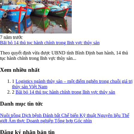
7 năm trước
Bãi bỏ 14 thủ tục hành chính trong lĩnh vực thủy sản
Theo quyết định vừa được UBND tỉnh Bình Định ban hành, 14 thủ
tục hành chính trong lĩnh vực thủy sản...
Xem nhiều nhất
1
Logistics ngành thủy sản – một điểm nghẽn trong chuỗi giá trị
thủy sản Việt Nam
2
Bãi bỏ 14 thủ tục hành chính trong lĩnh vực thủy sản
Danh mục tin tức
Nuôi trồng
Dịch bệnh
Đánh bắt
Chế biến
Kỹ thuật
Nguyên liệu
Thế
giới
Ẩm thực
Doanh nghiệp
Tổng hợp
Góc nhìn
Đăng ký nhận bản tin