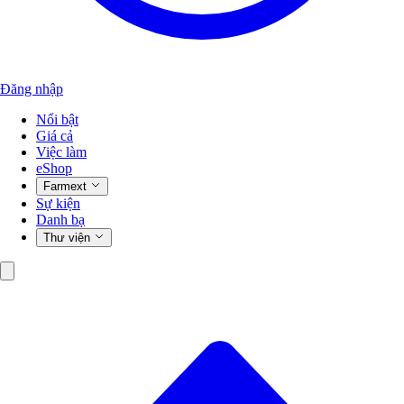
Đăng nhập
Nổi bật
Giá cả
Việc làm
eShop
Farmext
Sự kiện
Danh bạ
Thư viện