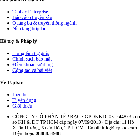
Tepbac Enterprise
Báo cáo chuyên sâu
Quảng bá & truyền thông ngành
Nền tảng hợp tác
Hỗ trợ & Pháp lý
Trung tâm trợ giúp
Chính sách bảo mật
Điều khoản sử dụng
Cộng tác và bài viết
Về Tepbac
Liên hệ
Tuyển dụng
Giới thiệu
CÔNG TY CỔ PHẦN TÉP BẠC · GPDKKD: 0312448735 do
sở KH & ĐT TP.HCM cấp ngày 07/09/2013 · Địa chỉ: 11 Hồ
Xuân Hương, Xuân Hòa, TP. HCM · Email:
info@tepbac.com
·
Điện thoại: 0888834988