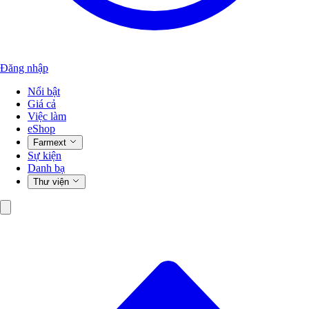
Đăng nhập
Nổi bật
Giá cả
Việc làm
eShop
Farmext
Sự kiện
Danh bạ
Thư viện