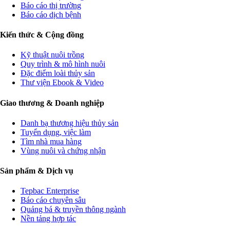
Báo cáo thị trường
Báo cáo dịch bệnh
Kiến thức & Cộng đồng
Kỹ thuật nuôi trồng
Quy trình & mô hình nuôi
Đặc điểm loài thủy sản
Thư viện Ebook & Video
Giao thương & Doanh nghiệp
Danh bạ thương hiệu thủy sản
Tuyển dụng, việc làm
Tìm nhà mua hàng
Vùng nuôi và chứng nhận
Sản phẩm & Dịch vụ
Tepbac Enterprise
Báo cáo chuyên sâu
Quảng bá & truyền thông ngành
Nền tảng hợp tác