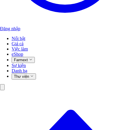
Đăng nhập
Nổi bật
Giá cả
Việc làm
eShop
Farmext
Sự kiện
Danh bạ
Thư viện