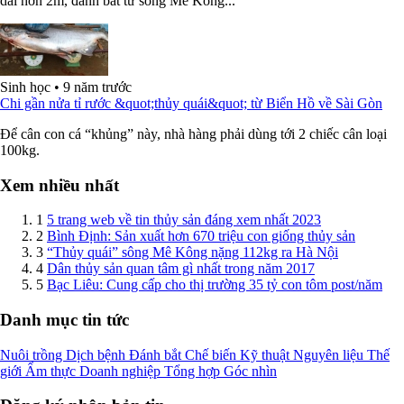
dài hơn 2m, đánh bắt từ sông Mê Kông...
Sinh học
•
9 năm trước
Chi gần nửa tỉ rước &quot;thủy quái&quot; từ Biển Hồ về Sài Gòn
Để cân con cá “khủng” này, nhà hàng phải dùng tới 2 chiếc cân loại
100kg.
Xem nhiều nhất
1
5 trang web về tin thủy sản đáng xem nhất 2023
2
Bình Định: Sản xuất hơn 670 triệu con giống thủy sản
3
“Thủy quái” sông Mê Kông nặng 112kg ra Hà Nội
4
Dân thủy sản quan tâm gì nhất trong năm 2017
5
Bạc Liêu: Cung cấp cho thị trường 35 tỷ con tôm post/năm
Danh mục tin tức
Nuôi trồng
Dịch bệnh
Đánh bắt
Chế biến
Kỹ thuật
Nguyên liệu
Thế
giới
Ẩm thực
Doanh nghiệp
Tổng hợp
Góc nhìn