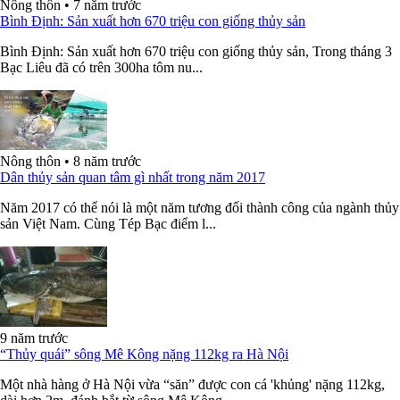
Nông thôn
•
7 năm trước
Bình Định: Sản xuất hơn 670 triệu con giống thủy sản
Bình Định: Sản xuất hơn 670 triệu con giống thủy sản, Trong tháng 3
Bạc Liêu đã có trên 300ha tôm nu...
Nông thôn
•
8 năm trước
Dân thủy sản quan tâm gì nhất trong năm 2017
Năm 2017 có thể nói là một năm tương đối thành công của ngành thủy
sản Việt Nam. Cùng Tép Bạc điểm l...
9 năm trước
“Thủy quái” sông Mê Kông nặng 112kg ra Hà Nội
Một nhà hàng ở Hà Nội vừa “săn” được con cá 'khủng' nặng 112kg,