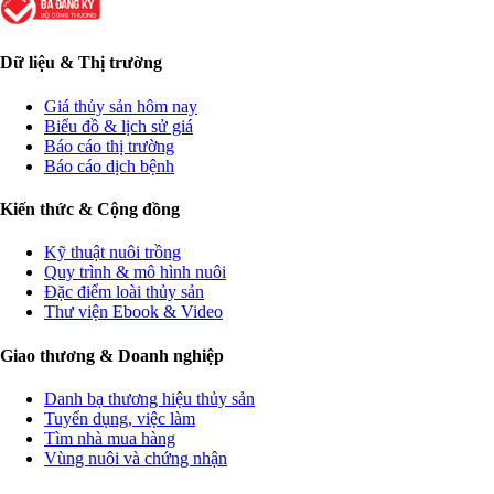
Dữ liệu & Thị trường
Giá thủy sản hôm nay
Biểu đồ & lịch sử giá
Báo cáo thị trường
Báo cáo dịch bệnh
Kiến thức & Cộng đồng
Kỹ thuật nuôi trồng
Quy trình & mô hình nuôi
Đặc điểm loài thủy sản
Thư viện Ebook & Video
Giao thương & Doanh nghiệp
Danh bạ thương hiệu thủy sản
Tuyển dụng, việc làm
Tìm nhà mua hàng
Vùng nuôi và chứng nhận