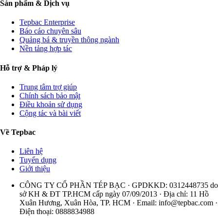
Sản phẩm & Dịch vụ
Tepbac Enterprise
Báo cáo chuyên sâu
Quảng bá & truyền thông ngành
Nền tảng hợp tác
Hỗ trợ & Pháp lý
Trung tâm trợ giúp
Chính sách bảo mật
Điều khoản sử dụng
Cộng tác và bài viết
Về Tepbac
Liên hệ
Tuyển dụng
Giới thiệu
CÔNG TY CỔ PHẦN TÉP BẠC · GPDKKD: 0312448735 do
sở KH & ĐT TP.HCM cấp ngày 07/09/2013 · Địa chỉ: 11 Hồ
Xuân Hương, Xuân Hòa, TP. HCM · Email:
info@tepbac.com
·
Điện thoại: 0888834988