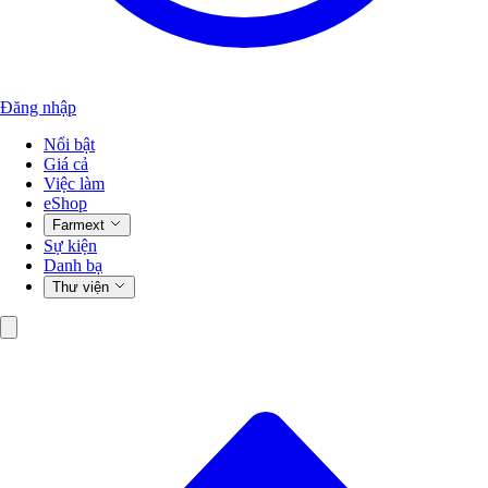
Đăng nhập
Nổi bật
Giá cả
Việc làm
eShop
Farmext
Sự kiện
Danh bạ
Thư viện