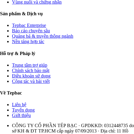
Vùng nuôi và chứng nhận
Sản phẩm & Dịch vụ
Tepbac Enterprise
Báo cáo chuyên sâu
Quảng bá & truyền thông ngành
Nền tảng hợp tác
Hỗ trợ & Pháp lý
Trung tâm trợ giúp
Chính sách bảo mật
Điều khoản sử dụng
Cộng tác và bài viết
Về Tepbac
Liên hệ
Tuyển dụng
Giới thiệu
CÔNG TY CỔ PHẦN TÉP BẠC · GPDKKD: 0312448735 do
sở KH & ĐT TP.HCM cấp ngày 07/09/2013 · Địa chỉ: 11 Hồ