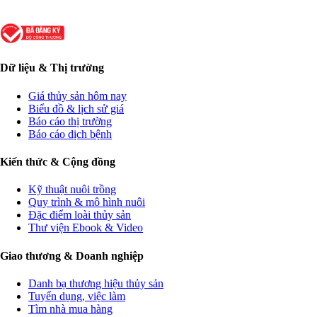
Dữ liệu & Thị trường
Giá thủy sản hôm nay
Biểu đồ & lịch sử giá
Báo cáo thị trường
Báo cáo dịch bệnh
Kiến thức & Cộng đồng
Kỹ thuật nuôi trồng
Quy trình & mô hình nuôi
Đặc điểm loài thủy sản
Thư viện Ebook & Video
Giao thương & Doanh nghiệp
Danh bạ thương hiệu thủy sản
Tuyển dụng, việc làm
Tìm nhà mua hàng