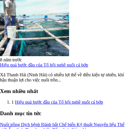
8 năm trước
Hiệu quả bước đầu của Tổ hội nghề nuôi cá bớp
Xã Thanh Hải (Ninh Hải) có nhiều lợi thế về điều kiện tự nhiên, khí
hậu thuận lợi cho việc nuôi trồn...
Xem nhiều nhất
1
Hiệu quả bước đầu của Tổ hội nghề nuôi cá bớp
Danh mục tin tức
Nuôi trồng
Dịch bệnh
Đánh bắt
Chế biến
Kỹ thuật
Nguyên liệu
Thế