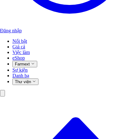
Đăng nhập
Nổi bật
Giá cả
Việc làm
eShop
Farmext
Sự kiện
Danh bạ
Thư viện