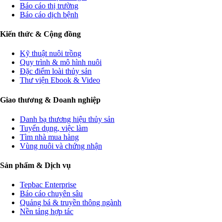
Báo cáo thị trường
Báo cáo dịch bệnh
Kiến thức & Cộng đồng
Kỹ thuật nuôi trồng
Quy trình & mô hình nuôi
Đặc điểm loài thủy sản
Thư viện Ebook & Video
Giao thương & Doanh nghiệp
Danh bạ thương hiệu thủy sản
Tuyển dụng, việc làm
Tìm nhà mua hàng
Vùng nuôi và chứng nhận
Sản phẩm & Dịch vụ
Tepbac Enterprise
Báo cáo chuyên sâu
Quảng bá & truyền thông ngành
Nền tảng hợp tác