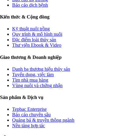
Báo cáo dịch bệnh
Kiến thức & Cộng đồng
Kỹ thuật nuôi trồng
Quy trình & mô hình nuôi
Đặc điểm loài thủy sản
Thư viện Ebook & Video
Giao thương & Doanh nghiệp
Danh bạ thương hiệu thủy sản
Tuyển dụng, việc làm
Tìm nhà mua hàng
Vùng nuôi và chứng nhận
Sản phẩm & Dịch vụ
Tepbac Enterprise
Báo cáo chuyên sâu
Quảng bá & truyền thông ngành
Nền tảng hợp tác