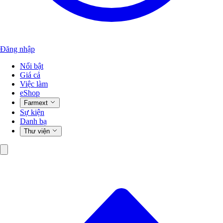
Đăng nhập
Nổi bật
Giá cả
Việc làm
eShop
Farmext
Sự kiện
Danh bạ
Thư viện