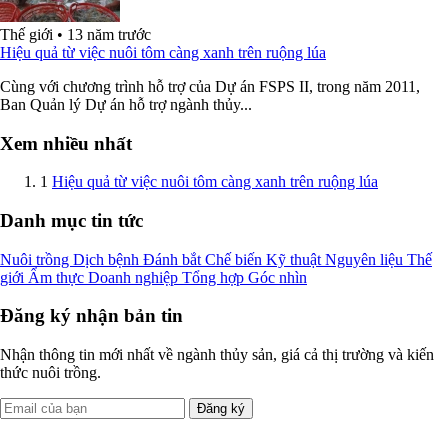
Thế giới
•
13 năm trước
Hiệu quả từ việc nuôi tôm càng xanh trên ruộng lúa
Cùng với chương trình hỗ trợ của Dự án FSPS II, trong năm 2011,
Ban Quản lý Dự án hỗ trợ ngành thủy...
Xem nhiều nhất
1
Hiệu quả từ việc nuôi tôm càng xanh trên ruộng lúa
Danh mục tin tức
Nuôi trồng
Dịch bệnh
Đánh bắt
Chế biến
Kỹ thuật
Nguyên liệu
Thế
giới
Ẩm thực
Doanh nghiệp
Tổng hợp
Góc nhìn
Đăng ký nhận bản tin
Nhận thông tin mới nhất về ngành thủy sản, giá cả thị trường và kiến
thức nuôi trồng.
Đăng ký