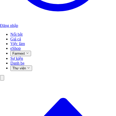
Đăng nhập
Nổi bật
Giá cả
Việc làm
eShop
Farmext
Sự kiện
Danh bạ
Thư viện