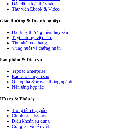
Đặc điểm loài thủy sản
Thư viện Ebook & Video
Giao thương & Doanh nghiệp
Danh bạ thương hiệu thủy sản
Tuyển dụng, việc làm
Tìm nhà mua hàng
Vùng nuôi và chứng nhận
Sản phẩm & Dịch vụ
Tepbac Enterprise
Báo cáo chuyên sâu
Quảng bá & truyền thông ngành
Nền tảng hợp tác
Hỗ trợ & Pháp lý
Trung tâm trợ giúp
Chính sách bảo mật
Điều khoản sử dụng
Cộng tác và bài viết