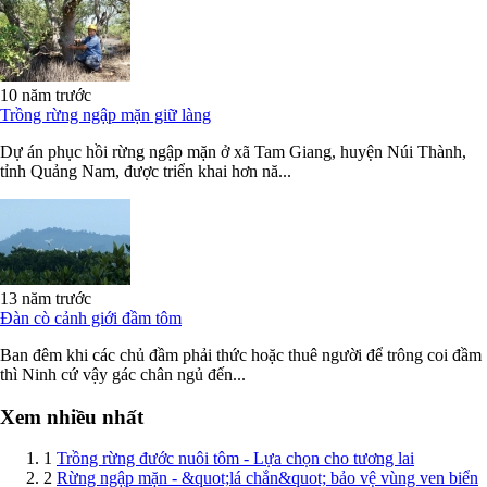
10 năm trước
Trồng rừng ngập mặn giữ làng
Dự án phục hồi rừng ngập mặn ở xã Tam Giang, huyện Núi Thành,
tỉnh Quảng Nam, được triển khai hơn nă...
13 năm trước
Đàn cò cảnh giới đầm tôm
Ban đêm khi các chủ đầm phải thức hoặc thuê người để trông coi đầm
thì Ninh cứ vậy gác chân ngủ đến...
Xem nhiều nhất
1
Trồng rừng đước nuôi tôm - Lựa chọn cho tương lai
2
Rừng ngập mặn - &quot;lá chắn&quot; bảo vệ vùng ven biển