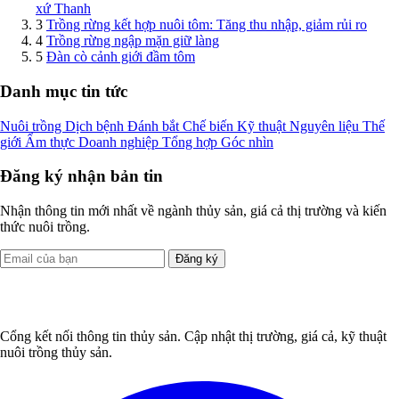
xứ Thanh
3
Trồng rừng kết hợp nuôi tôm: Tăng thu nhập, giảm rủi ro
4
Trồng rừng ngập mặn giữ làng
5
Đàn cò cảnh giới đầm tôm
Danh mục tin tức
Nuôi trồng
Dịch bệnh
Đánh bắt
Chế biến
Kỹ thuật
Nguyên liệu
Thế
giới
Ẩm thực
Doanh nghiệp
Tổng hợp
Góc nhìn
Đăng ký nhận bản tin
Nhận thông tin mới nhất về ngành thủy sản, giá cả thị trường và kiến
thức nuôi trồng.
Đăng ký
Cổng kết nối thông tin thủy sản. Cập nhật thị trường, giá cả, kỹ thuật
nuôi trồng thủy sản.