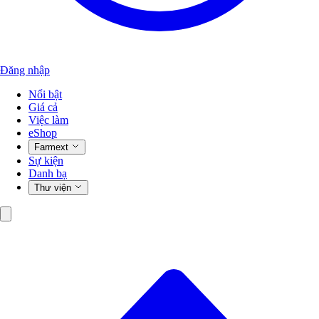
Đăng nhập
Nổi bật
Giá cả
Việc làm
eShop
Farmext
Sự kiện
Danh bạ
Thư viện