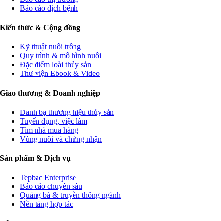
Báo cáo dịch bệnh
Kiến thức & Cộng đồng
Kỹ thuật nuôi trồng
Quy trình & mô hình nuôi
Đặc điểm loài thủy sản
Thư viện Ebook & Video
Giao thương & Doanh nghiệp
Danh bạ thương hiệu thủy sản
Tuyển dụng, việc làm
Tìm nhà mua hàng
Vùng nuôi và chứng nhận
Sản phẩm & Dịch vụ
Tepbac Enterprise
Báo cáo chuyên sâu
Quảng bá & truyền thông ngành
Nền tảng hợp tác