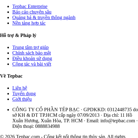
Tepbac Enterprise
Báo cáo chuyên sâu
Quảng bá & truyền thông ngành
Nền tảng hợp tác
Hỗ trợ & Pháp lý
Trung tâm trợ giúp
Chính sách bảo mật
Điều khoản sử dụng
Cộng tác và bài viết
Về Tepbac
Liên hệ
Tuyển dụng
Giới thiệu
CÔNG TY CỔ PHẦN TÉP BẠC · GPDKKD: 0312448735 do
sở KH & ĐT TP.HCM cấp ngày 07/09/2013 · Địa chỉ: 11 Hồ
Xuân Hương, Xuân Hòa, TP. HCM · Email:
info@tepbac.com
·
Điện thoại: 0888834988
© 2026 Tepbac.com - Cổng kết nối thông tin thủy sản. All rights