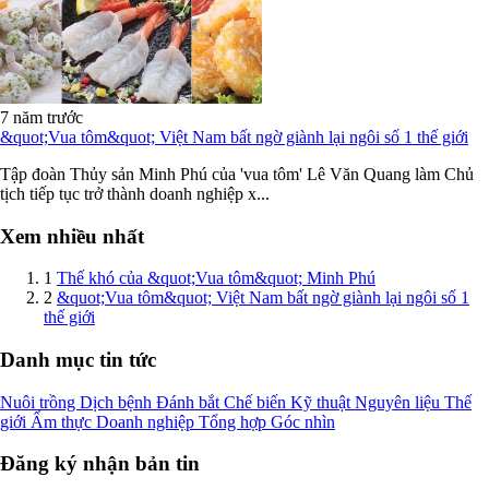
7 năm trước
&quot;Vua tôm&quot; Việt Nam bất ngờ giành lại ngôi số 1 thế giới
Tập đoàn Thủy sản Minh Phú của 'vua tôm' Lê Văn Quang làm Chủ
tịch tiếp tục trở thành doanh nghiệp x...
Xem nhiều nhất
1
Thế khó của &quot;Vua tôm&quot; Minh Phú
2
&quot;Vua tôm&quot; Việt Nam bất ngờ giành lại ngôi số 1
thế giới
Danh mục tin tức
Nuôi trồng
Dịch bệnh
Đánh bắt
Chế biến
Kỹ thuật
Nguyên liệu
Thế
giới
Ẩm thực
Doanh nghiệp
Tổng hợp
Góc nhìn
Đăng ký nhận bản tin