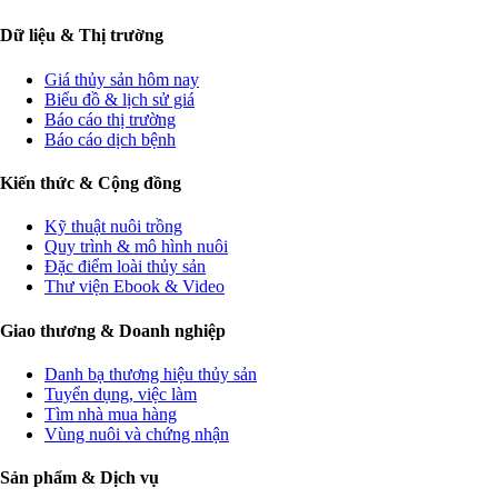
Dữ liệu & Thị trường
Giá thủy sản hôm nay
Biểu đồ & lịch sử giá
Báo cáo thị trường
Báo cáo dịch bệnh
Kiến thức & Cộng đồng
Kỹ thuật nuôi trồng
Quy trình & mô hình nuôi
Đặc điểm loài thủy sản
Thư viện Ebook & Video
Giao thương & Doanh nghiệp
Danh bạ thương hiệu thủy sản
Tuyển dụng, việc làm
Tìm nhà mua hàng
Vùng nuôi và chứng nhận
Sản phẩm & Dịch vụ