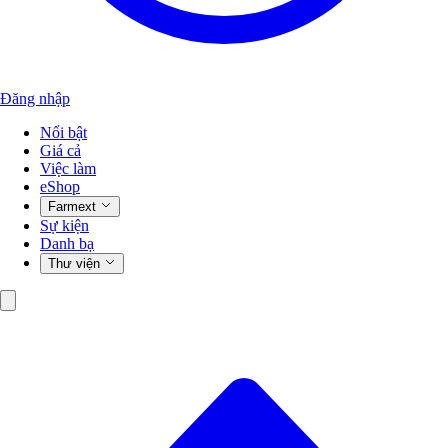
Đăng nhập
Nổi bật
Giá cả
Việc làm
eShop
Farmext
Sự kiện
Danh bạ
Thư viện