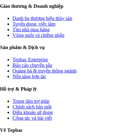
Giao thương & Doanh nghiệp
Danh bạ thương hiệu thủy sản
Tuyển dụng, việc làm
Tìm nhà mua hàng
Vùng nuôi và chứng nhận
Sản phẩm & Dịch vụ
Tepbac Enterprise
Báo cáo chuyên sâu
Quảng bá & truyền thông ngành
Nền tảng hợp tác
Hỗ trợ & Pháp lý
Trung tâm trợ giúp
Chính sách bảo mật
Điều khoản sử dụng
Cộng tác và bài viết
Về Tepbac