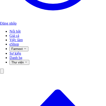
Đăng nhập
Nổi bật
Giá cả
Việc làm
eShop
Farmext
Sự kiện
Danh bạ
Thư viện