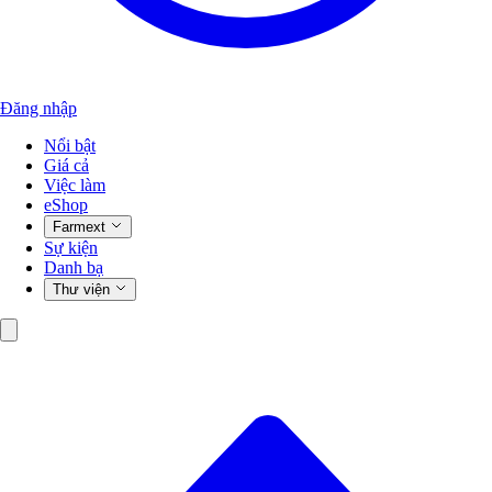
Đăng nhập
Nổi bật
Giá cả
Việc làm
eShop
Farmext
Sự kiện
Danh bạ
Thư viện