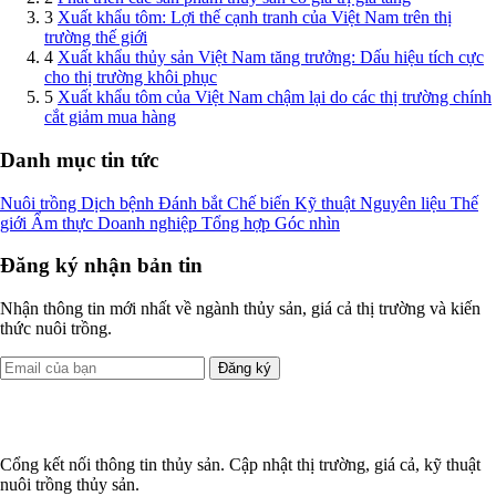
3
Xuất khẩu tôm: Lợi thế cạnh tranh của Việt Nam trên thị
trường thế giới
4
Xuất khẩu thủy sản Việt Nam tăng trưởng: Dấu hiệu tích cực
cho thị trường khôi phục
5
Xuất khẩu tôm của Việt Nam chậm lại do các thị trường chính
cắt giảm mua hàng
Danh mục tin tức
Nuôi trồng
Dịch bệnh
Đánh bắt
Chế biến
Kỹ thuật
Nguyên liệu
Thế
giới
Ẩm thực
Doanh nghiệp
Tổng hợp
Góc nhìn
Đăng ký nhận bản tin
Nhận thông tin mới nhất về ngành thủy sản, giá cả thị trường và kiến
thức nuôi trồng.
Đăng ký
Cổng kết nối thông tin thủy sản. Cập nhật thị trường, giá cả, kỹ thuật
nuôi trồng thủy sản.