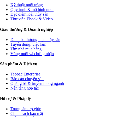
Kỹ thuật nuôi trồng
Quy trình & mô hình nuôi
Đặc điểm loài thủy sản
Thư viện Ebook & Video
Giao thương & Doanh nghiệp
Danh bạ thương hiệu thủy sản
Tuyển dụng, việc làm
Tìm nhà mua hàng
Vùng nuôi và chứng nhận
Sản phẩm & Dịch vụ
Tepbac Enterprise
Báo cáo chuyên sâu
Quảng bá & truyền thông ngành
Nền tảng hợp tác
Hỗ trợ & Pháp lý
Trung tâm trợ giúp
Chính sách bảo mật