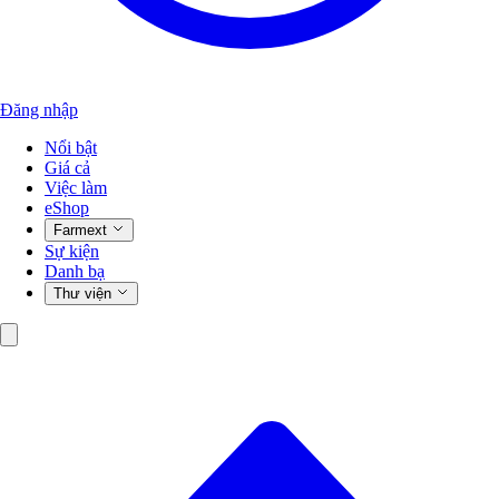
Đăng nhập
Nổi bật
Giá cả
Việc làm
eShop
Farmext
Sự kiện
Danh bạ
Thư viện