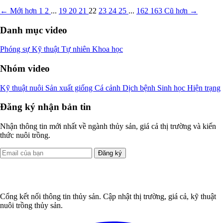
← Mới hơn
1
2
...
19
20
21
22
23
24
25
...
162
163
Cũ hơn →
Danh mục video
Phóng sự
Kỹ thuật
Tự nhiên
Khoa học
Nhóm video
Kỹ thuật nuôi
Sản xuất giống
Cá cảnh
Dịch bệnh
Sinh học
Hiện trạng
Đăng ký nhận bản tin
Nhận thông tin mới nhất về ngành thủy sản, giá cả thị trường và kiến
thức nuôi trồng.
Đăng ký
Cổng kết nối thông tin thủy sản. Cập nhật thị trường, giá cả, kỹ thuật
nuôi trồng thủy sản.