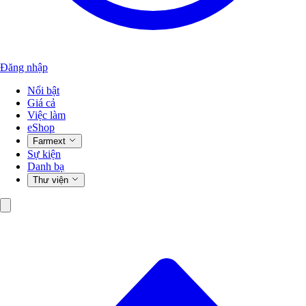
Đăng nhập
Nổi bật
Giá cả
Việc làm
eShop
Farmext
Sự kiện
Danh bạ
Thư viện