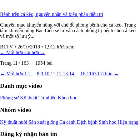
Bệnh trên cá kèo, nguyên nhân và biện pháp điều trị
Chuyên mục khuyến nông với chủ đề phòng bệnh cho cá kèo. Trung
tâm khuyến nông Bạc Liêu sẽ tư vấn cách phòng trị bệnh cho cá kèo
và một số lưu ý...
BLTV
• 26/10/2018
• 1,912 lượt xem
← Mới hơn
Cũ hơn →
Trang
11
/
163
·
1954
bài
← Mới hơn
1
2
...
8
9
10
11
12
13
14
...
162
163
Cũ hơn →
Danh mục video
Phóng sự
Kỹ thuật
Tự nhiên
Khoa học
Nhóm video
Kỹ thuật nuôi
Sản xuất giống
Cá cảnh
Dịch bệnh
Sinh học
Hiện trạng
Đăng ký nhận bản tin