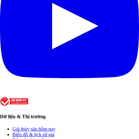
Dữ liệu & Thị trường
Giá thủy sản hôm nay
Biểu đồ & lịch sử giá