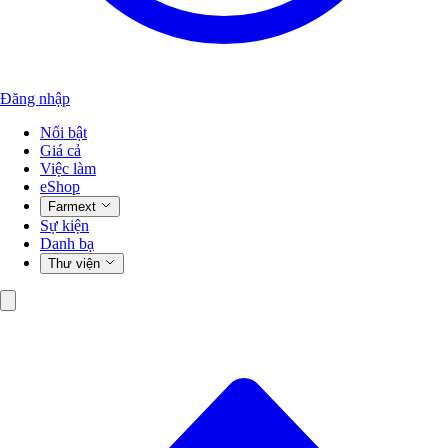
Đăng nhập
Nổi bật
Giá cả
Việc làm
eShop
Farmext
Sự kiện
Danh bạ
Thư viện