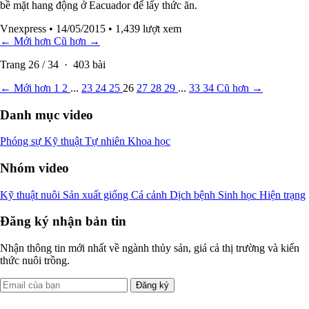
bề mặt hang động ở Eacuador để lấy thức ăn.
Vnexpress
• 14/05/2015
• 1,439 lượt xem
← Mới hơn
Cũ hơn →
Trang
26
/
34
·
403
bài
← Mới hơn
1
2
...
23
24
25
26
27
28
29
...
33
34
Cũ hơn →
Danh mục video
Phóng sự
Kỹ thuật
Tự nhiên
Khoa học
Nhóm video
Kỹ thuật nuôi
Sản xuất giống
Cá cảnh
Dịch bệnh
Sinh học
Hiện trạng
Đăng ký nhận bản tin
Nhận thông tin mới nhất về ngành thủy sản, giá cả thị trường và kiến
thức nuôi trồng.
Đăng ký