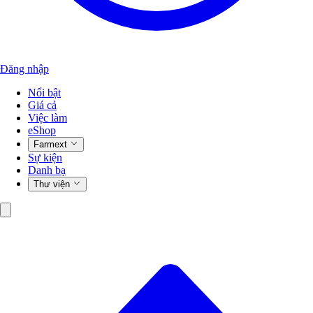
Đăng nhập
Nổi bật
Giá cả
Việc làm
eShop
Farmext
Sự kiện
Danh bạ
Thư viện