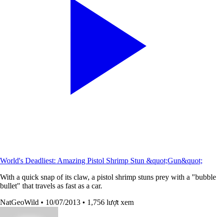
World's Deadliest: Amazing Pistol Shrimp Stun &quot;Gun&quot;
With a quick snap of its claw, a pistol shrimp stuns prey with a "bubble
bullet" that travels as fast as a car.
NatGeoWild
• 10/07/2013
• 1,756 lượt xem