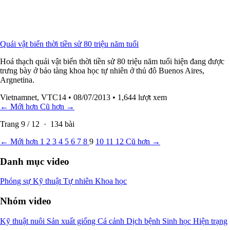
Quái vật biển thời tiền sử 80 triệu năm tuổi
Hoá thạch quái vật biển thời tiền sử 80 triệu năm tuổi hiện đang được
trưng bày ở bảo tàng khoa học tự nhiên ở thủ đô Buenos Aires,
Argnetina.
Vietnamnet, VTC14
• 08/07/2013
• 1,644 lượt xem
← Mới hơn
Cũ hơn →
Trang
9
/
12
·
134
bài
← Mới hơn
1
2
3
4
5
6
7
8
9
10
11
12
Cũ hơn →
Danh mục video
Phóng sự
Kỹ thuật
Tự nhiên
Khoa học
Nhóm video
Kỹ thuật nuôi
Sản xuất giống
Cá cảnh
Dịch bệnh
Sinh học
Hiện trạng