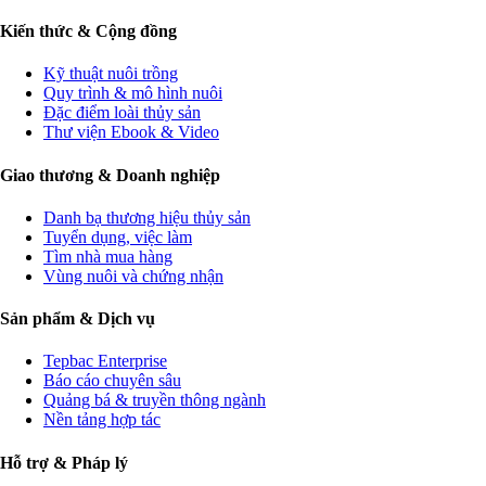
Kiến thức & Cộng đồng
Kỹ thuật nuôi trồng
Quy trình & mô hình nuôi
Đặc điểm loài thủy sản
Thư viện Ebook & Video
Giao thương & Doanh nghiệp
Danh bạ thương hiệu thủy sản
Tuyển dụng, việc làm
Tìm nhà mua hàng
Vùng nuôi và chứng nhận
Sản phẩm & Dịch vụ
Tepbac Enterprise
Báo cáo chuyên sâu
Quảng bá & truyền thông ngành
Nền tảng hợp tác
Hỗ trợ & Pháp lý