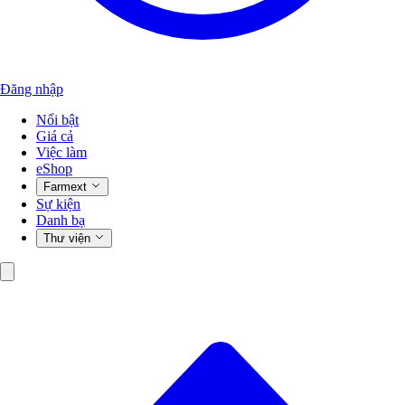
Đăng nhập
Nổi bật
Giá cả
Việc làm
eShop
Farmext
Sự kiện
Danh bạ
Thư viện