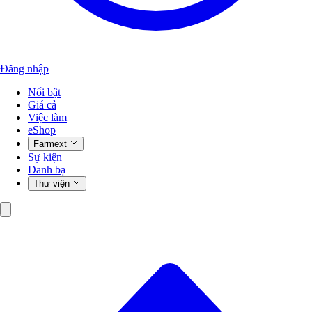
Đăng nhập
Nổi bật
Giá cả
Việc làm
eShop
Farmext
Sự kiện
Danh bạ
Thư viện