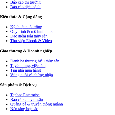
Báo cáo thị trường
Báo cáo dịch bệnh
Kiến thức & Cộng đồng
Kỹ thuật nuôi trồng
Quy trình & mô hình nuôi
Đặc điểm loài thủy sản
Thư viện Ebook & Video
Giao thương & Doanh nghiệp
Danh bạ thương hiệu thủy sản
Tuyển dụng, việc làm
Tìm nhà mua hàng
Vùng nuôi và chứng nhận
Sản phẩm & Dịch vụ
Tepbac Enterprise
Báo cáo chuyên sâu
Quảng bá & truyền thông ngành
Nền tảng hợp tác