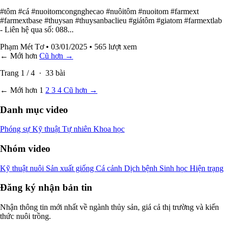
#tôm #cá #nuoitomcongnghecao #nuôitôm #nuoitom #farmext
#farmextbase #thuysan #thuysanbaclieu #giátôm #giatom #farmextlab
- Liên hệ qua số: 088...
Phạm Mét Tơ
• 03/01/2025
• 565 lượt xem
← Mới hơn
Cũ hơn →
Trang
1
/
4
·
33
bài
← Mới hơn
1
2
3
4
Cũ hơn →
Danh mục video
Phóng sự
Kỹ thuật
Tự nhiên
Khoa học
Nhóm video
Kỹ thuật nuôi
Sản xuất giống
Cá cảnh
Dịch bệnh
Sinh học
Hiện trạng
Đăng ký nhận bản tin
Nhận thông tin mới nhất về ngành thủy sản, giá cả thị trường và kiến
thức nuôi trồng.