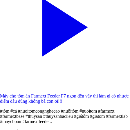
Máy cho tôm ăn Farmext Feeder F7 ngon đến vậy thì làm gì có nhược
điểm đâu đúng không bà con ơi!!!
#tôm #cá #nuoitomcongnghecao #nuôitôm #nuoitom #farmext
#farmextbase #thuysan #thuysanbaclieu #giátôm #giatom #farmextlab
#maychoan #farmextfeede...