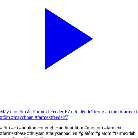
Máy cho tôm ăn Farmext Feeder F7 cực tiện lợi trong ao tôm #farmext
#tôm #maychoan #farmextfeederf7
#tôm #cá #nuoitomcongnghecao #nuôitôm #nuoitom #farmext
#farmextbase #thuysan #thuysanbaclieu #giátôm #giatom #farmextlab