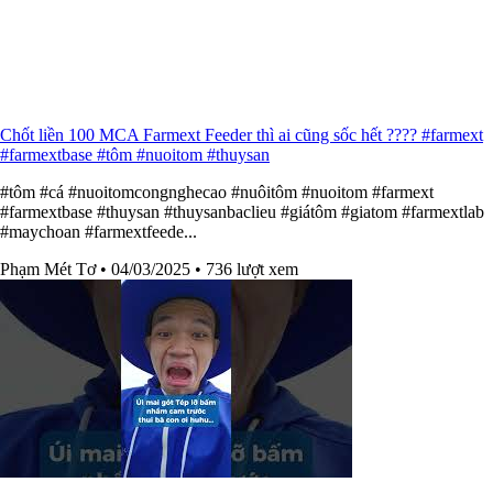
Chốt liền 100 MCA Farmext Feeder thì ai cũng sốc hết ???? #farmext
#farmextbase #tôm #nuoitom #thuysan
#tôm #cá #nuoitomcongnghecao #nuôitôm #nuoitom #farmext
#farmextbase #thuysan #thuysanbaclieu #giátôm #giatom #farmextlab
#maychoan #farmextfeede...
Phạm Mét Tơ
• 04/03/2025
• 736 lượt xem