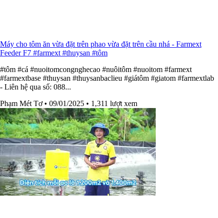
Máy cho tôm ăn vừa đặt trên phao vừa đặt trên cầu nhá - Farmext
Feeder F7 #farmext #thuysan #tôm
#tôm #cá #nuoitomcongnghecao #nuôitôm #nuoitom #farmext
#farmextbase #thuysan #thuysanbaclieu #giátôm #giatom #farmextlab
- Liên hệ qua số: 088...
Phạm Mét Tơ
• 09/01/2025
• 1,311 lượt xem