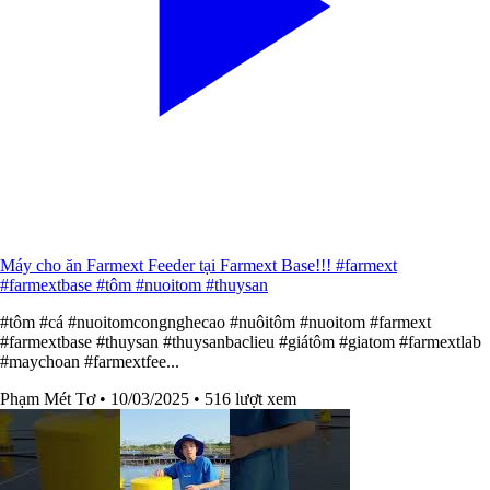
Máy cho ăn Farmext Feeder tại Farmext Base!!! #farmext
#farmextbase #tôm #nuoitom #thuysan
#tôm #cá #nuoitomcongnghecao #nuôitôm #nuoitom #farmext
#farmextbase #thuysan #thuysanbaclieu #giátôm #giatom #farmextlab
#maychoan #farmextfee...
Phạm Mét Tơ
• 10/03/2025
• 516 lượt xem