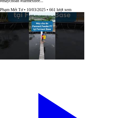
#maychoan #farmextfee...
Phạm Mét Tơ
• 10/03/2025
• 661 lượt xem