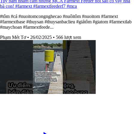
Tuy bấm nhầm cam nhưng MCA Farmext Feeder nói sao có vậy nha
bà con! #farmext #farmextfeederf7 #mca
#tôm #cá #nuoitomcongnghecao #nuôitôm #nuoitom #farmext
#farmextbase #thuysan #thuysanbaclieu #giátôm #giatom #farmextlab
#maychoan #farmextfeede...
Phạm Mét Tơ
• 26/02/2025
• 566 lượt xem