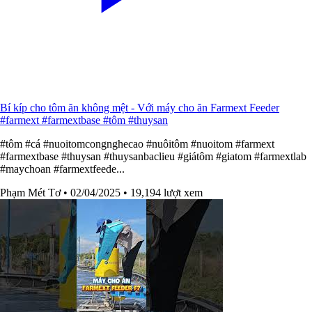
Bí kíp cho tôm ăn không mệt - Với máy cho ăn Farmext Feeder
#farmext #farmextbase #tôm #thuysan
#tôm #cá #nuoitomcongnghecao #nuôitôm #nuoitom #farmext
#farmextbase #thuysan #thuysanbaclieu #giátôm #giatom #farmextlab
#maychoan #farmextfeede...
Phạm Mét Tơ
• 02/04/2025
• 19,194 lượt xem