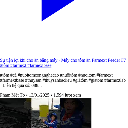
Sự tiện lợi khi cho ăn bằng máy - Máy cho tôm ăn Farmext Feeder F7
#tôm #farmext #farmextbase
#tôm #cá #nuoitomcongnghecao #nuôitôm #nuoitom #farmext
#farmextbase #thuysan #thuysanbaclieu #giátôm #giatom #farmextlab
- Liên hệ qua số: 088...
Phạm Mét Tơ
• 13/01/2025
• 1,594 lượt xem