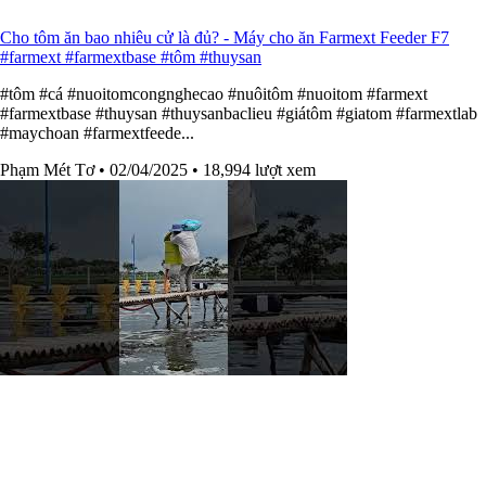
Cho tôm ăn bao nhiêu cử là đủ? - Máy cho ăn Farmext Feeder F7
#farmext #farmextbase #tôm #thuysan
#tôm #cá #nuoitomcongnghecao #nuôitôm #nuoitom #farmext
#farmextbase #thuysan #thuysanbaclieu #giátôm #giatom #farmextlab
#maychoan #farmextfeede...
Phạm Mét Tơ
• 02/04/2025
• 18,994 lượt xem