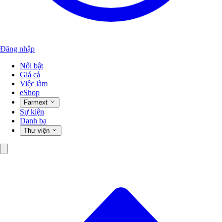
Đăng nhập
Nổi bật
Giá cả
Việc làm
eShop
Farmext
Sự kiện
Danh bạ
Thư viện