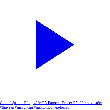
Cảm nhận anh Đông về MCA Farmext Feeder F7! #farmext #tôm
#thuysan #maychoan #nuoitomcongnghecao