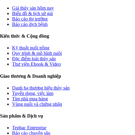
Giá thủy sản hôm nay
Biểu đồ & lịch sử giá
Báo cáo thị trường
Báo cáo dịch bệnh
Kiến thức & Cộng đồng
Kỹ thuật nuôi trồng
Quy trình & mô hình nuôi
Đặc điểm loài thủy sản
Thư viện Ebook & Video
Giao thương & Doanh nghiệp
Danh bạ thương hiệu thủy sản
Tuyển dụng, việc làm
Tìm nhà mua hàng
Vùng nuôi và chứng nhận
Sản phẩm & Dịch vụ
Tepbac Enterprise
Báo cáo chuyên sâu