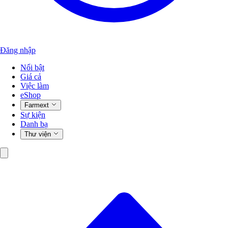
Đăng nhập
Nổi bật
Giá cả
Việc làm
eShop
Farmext
Sự kiện
Danh bạ
Thư viện