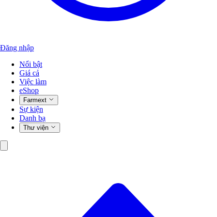
Đăng nhập
Nổi bật
Giá cả
Việc làm
eShop
Farmext
Sự kiện
Danh bạ
Thư viện