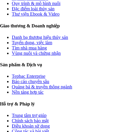
Quy trình & mô hình nuôi
Đặc điểm loài thủy sản
Thư viện Ebook & Video
Giao thương & Doanh nghiệp
Danh bạ thương hiệu thủy sản
Tuyển dụng, việc làm
Tìm nhà mua hàng
Vùng nuôi và chứng nhận
Sản phẩm & Dịch vụ
Tepbac Enterprise
Báo cáo chuyên sâu
Quảng bá & truyền thông ngành
Nền tảng hợp tác
Hỗ trợ & Pháp lý
Trung tâm trợ giúp
Chính sách bảo mật
Điều khoản sử dụng
Cộng tác và bài viết