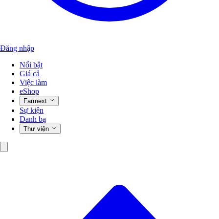
Đăng nhập
Nổi bật
Giá cả
Việc làm
eShop
Farmext
Sự kiện
Danh bạ
Thư viện