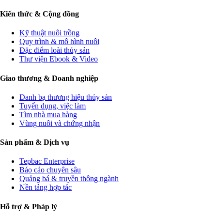
Kiến thức & Cộng đồng
Kỹ thuật nuôi trồng
Quy trình & mô hình nuôi
Đặc điểm loài thủy sản
Thư viện Ebook & Video
Giao thương & Doanh nghiệp
Danh bạ thương hiệu thủy sản
Tuyển dụng, việc làm
Tìm nhà mua hàng
Vùng nuôi và chứng nhận
Sản phẩm & Dịch vụ
Tepbac Enterprise
Báo cáo chuyên sâu
Quảng bá & truyền thông ngành
Nền tảng hợp tác
Hỗ trợ & Pháp lý