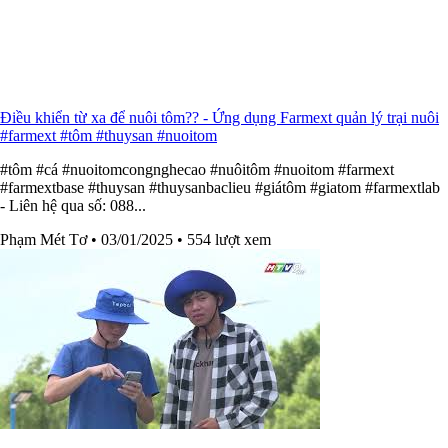
Điều khiển từ xa để nuôi tôm?? - Ứng dụng Farmext quản lý trại nuôi
#farmext #tôm #thuysan #nuoitom
#tôm #cá #nuoitomcongnghecao #nuôitôm #nuoitom #farmext
#farmextbase #thuysan #thuysanbaclieu #giátôm #giatom #farmextlab
- Liên hệ qua số: 088...
Phạm Mét Tơ
• 03/01/2025
• 554 lượt xem