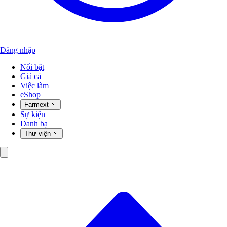
Đăng nhập
Nổi bật
Giá cả
Việc làm
eShop
Farmext
Sự kiện
Danh bạ
Thư viện