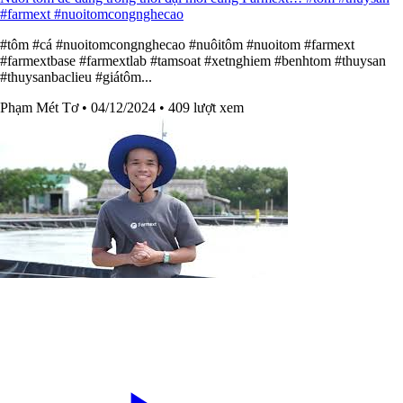
#farmext #nuoitomcongnghecao
#tôm #cá #nuoitomcongnghecao #nuôitôm #nuoitom #farmext
#farmextbase #farmextlab #tamsoat #xetnghiem #benhtom #thuysan
#thuysanbaclieu #giátôm...
Phạm Mét Tơ
• 04/12/2024
• 409 lượt xem