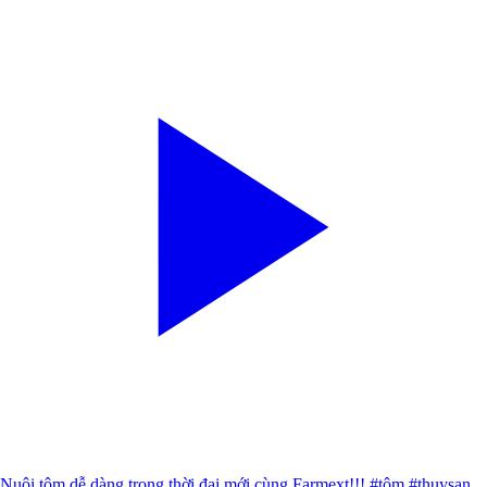
Nuôi tôm dễ dàng trong thời đại mới cùng Farmext!!! #tôm #thuysan