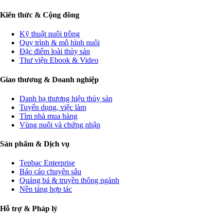
Kiến thức & Cộng đồng
Kỹ thuật nuôi trồng
Quy trình & mô hình nuôi
Đặc điểm loài thủy sản
Thư viện Ebook & Video
Giao thương & Doanh nghiệp
Danh bạ thương hiệu thủy sản
Tuyển dụng, việc làm
Tìm nhà mua hàng
Vùng nuôi và chứng nhận
Sản phẩm & Dịch vụ
Tepbac Enterprise
Báo cáo chuyên sâu
Quảng bá & truyền thông ngành
Nền tảng hợp tác
Hỗ trợ & Pháp lý