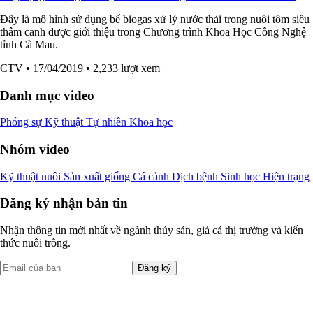
Đây là mô hình sử dụng bể biogas xử lý nước thải trong nuôi tôm siêu
thâm canh được giới thiệu trong Chương trình Khoa Học Công Nghệ
tỉnh Cà Mau.
CTV
• 17/04/2019
• 2,233 lượt xem
Danh mục video
Phóng sự
Kỹ thuật
Tự nhiên
Khoa học
Nhóm video
Kỹ thuật nuôi
Sản xuất giống
Cá cảnh
Dịch bệnh
Sinh học
Hiện trạng
Đăng ký nhận bản tin
Nhận thông tin mới nhất về ngành thủy sản, giá cả thị trường và kiến
thức nuôi trồng.
Đăng ký