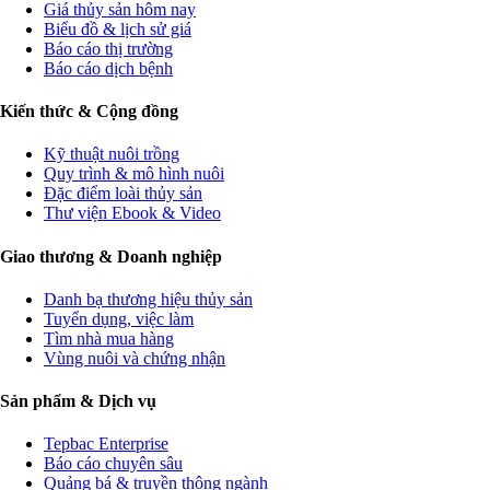
Giá thủy sản hôm nay
Biểu đồ & lịch sử giá
Báo cáo thị trường
Báo cáo dịch bệnh
Kiến thức & Cộng đồng
Kỹ thuật nuôi trồng
Quy trình & mô hình nuôi
Đặc điểm loài thủy sản
Thư viện Ebook & Video
Giao thương & Doanh nghiệp
Danh bạ thương hiệu thủy sản
Tuyển dụng, việc làm
Tìm nhà mua hàng
Vùng nuôi và chứng nhận
Sản phẩm & Dịch vụ
Tepbac Enterprise
Báo cáo chuyên sâu
Quảng bá & truyền thông ngành