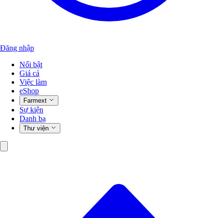
Đăng nhập
Nổi bật
Giá cả
Việc làm
eShop
Farmext
Sự kiện
Danh bạ
Thư viện