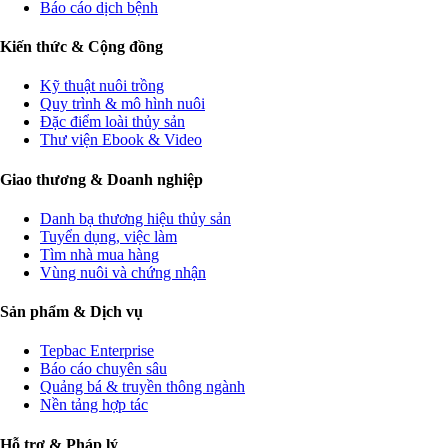
Báo cáo dịch bệnh
Kiến thức & Cộng đồng
Kỹ thuật nuôi trồng
Quy trình & mô hình nuôi
Đặc điểm loài thủy sản
Thư viện Ebook & Video
Giao thương & Doanh nghiệp
Danh bạ thương hiệu thủy sản
Tuyển dụng, việc làm
Tìm nhà mua hàng
Vùng nuôi và chứng nhận
Sản phẩm & Dịch vụ
Tepbac Enterprise
Báo cáo chuyên sâu
Quảng bá & truyền thông ngành
Nền tảng hợp tác
Hỗ trợ & Pháp lý