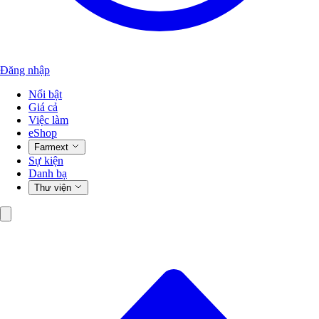
Đăng nhập
Nổi bật
Giá cả
Việc làm
eShop
Farmext
Sự kiện
Danh bạ
Thư viện