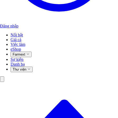
Đăng nhập
Nổi bật
Giá cả
Việc làm
eShop
Farmext
Sự kiện
Danh bạ
Thư viện