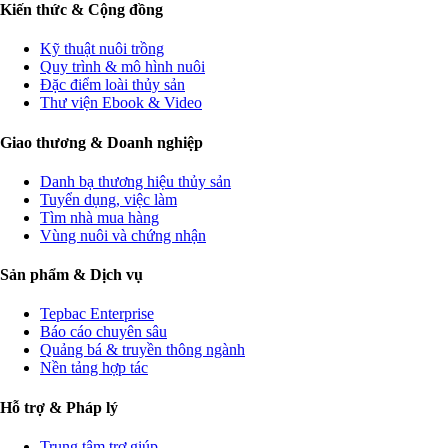
Kiến thức & Cộng đồng
Kỹ thuật nuôi trồng
Quy trình & mô hình nuôi
Đặc điểm loài thủy sản
Thư viện Ebook & Video
Giao thương & Doanh nghiệp
Danh bạ thương hiệu thủy sản
Tuyển dụng, việc làm
Tìm nhà mua hàng
Vùng nuôi và chứng nhận
Sản phẩm & Dịch vụ
Tepbac Enterprise
Báo cáo chuyên sâu
Quảng bá & truyền thông ngành
Nền tảng hợp tác
Hỗ trợ & Pháp lý
Trung tâm trợ giúp