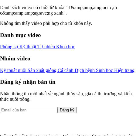
Danh sách video có chứa từ khóa "T&amp;amp;amp;ocirc;m
c&amp;amp;amp;agrave;ng xanh".
Không tìm thấy video phù hợp cho từ khóa này.
Danh mục video
Phóng sự
Kỹ thuật
Tự nhiên
Khoa học
Nhóm video
Kỹ thuật nuôi
Sản xuất giống
Cá cảnh
Dịch bệnh
Sinh học
Hiện trạng
Đăng ký nhận bản tin
Nhận thông tin mới nhất về ngành thủy sản, giá cả thị trường và kiến
thức nuôi trồng.
Đăng ký