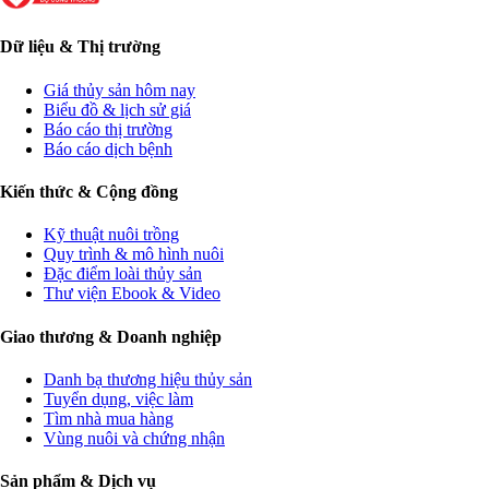
Dữ liệu & Thị trường
Giá thủy sản hôm nay
Biểu đồ & lịch sử giá
Báo cáo thị trường
Báo cáo dịch bệnh
Kiến thức & Cộng đồng
Kỹ thuật nuôi trồng
Quy trình & mô hình nuôi
Đặc điểm loài thủy sản
Thư viện Ebook & Video
Giao thương & Doanh nghiệp
Danh bạ thương hiệu thủy sản
Tuyển dụng, việc làm
Tìm nhà mua hàng
Vùng nuôi và chứng nhận
Sản phẩm & Dịch vụ