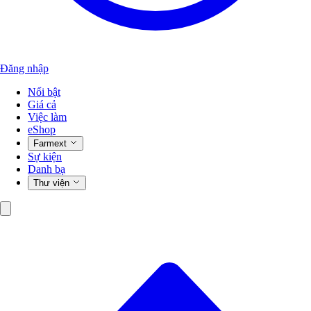
Đăng nhập
Nổi bật
Giá cả
Việc làm
eShop
Farmext
Sự kiện
Danh bạ
Thư viện