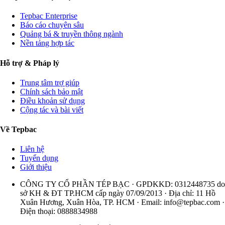
Tepbac Enterprise
Báo cáo chuyên sâu
Quảng bá & truyền thông ngành
Nền tảng hợp tác
Hỗ trợ & Pháp lý
Trung tâm trợ giúp
Chính sách bảo mật
Điều khoản sử dụng
Cộng tác và bài viết
Về Tepbac
Liên hệ
Tuyển dụng
Giới thiệu
CÔNG TY CỔ PHẦN TÉP BẠC · GPDKKD: 0312448735 do
sở KH & ĐT TP.HCM cấp ngày 07/09/2013 · Địa chỉ: 11 Hồ
Xuân Hương, Xuân Hòa, TP. HCM · Email:
info@tepbac.com
·
Điện thoại: 0888834988