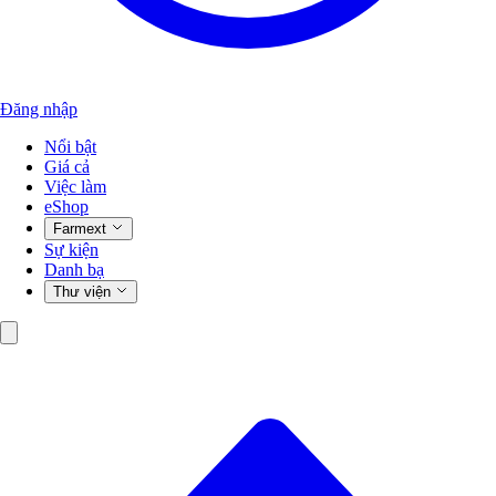
Đăng nhập
Nổi bật
Giá cả
Việc làm
eShop
Farmext
Sự kiện
Danh bạ
Thư viện