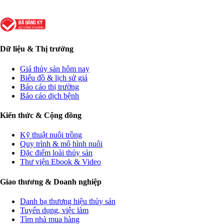
Dữ liệu & Thị trường
Giá thủy sản hôm nay
Biểu đồ & lịch sử giá
Báo cáo thị trường
Báo cáo dịch bệnh
Kiến thức & Cộng đồng
Kỹ thuật nuôi trồng
Quy trình & mô hình nuôi
Đặc điểm loài thủy sản
Thư viện Ebook & Video
Giao thương & Doanh nghiệp
Danh bạ thương hiệu thủy sản
Tuyển dụng, việc làm
Tìm nhà mua hàng