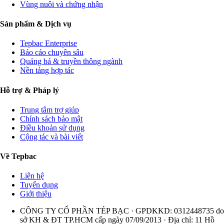
Vùng nuôi và chứng nhận
Sản phẩm & Dịch vụ
Tepbac Enterprise
Báo cáo chuyên sâu
Quảng bá & truyền thông ngành
Nền tảng hợp tác
Hỗ trợ & Pháp lý
Trung tâm trợ giúp
Chính sách bảo mật
Điều khoản sử dụng
Cộng tác và bài viết
Về Tepbac
Liên hệ
Tuyển dụng
Giới thiệu
CÔNG TY CỔ PHẦN TÉP BẠC · GPDKKD: 0312448735 do
sở KH & ĐT TP.HCM cấp ngày 07/09/2013 · Địa chỉ: 11 Hồ