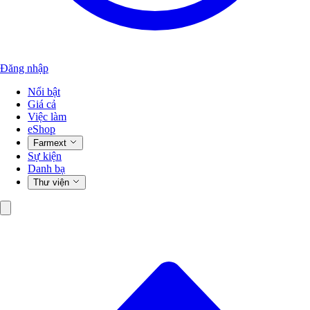
Đăng nhập
Nổi bật
Giá cả
Việc làm
eShop
Farmext
Sự kiện
Danh bạ
Thư viện