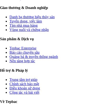
Giao thương & Doanh nghiệp
Danh bạ thương hiệu thủy sản
Tuyển dụng, việc làm
Tìm nhà mua hàng
Vùng nuôi và chứng nhận
Sản phẩm & Dịch vụ
Tepbac Enterprise
Báo cáo chuyên sâu
Quảng bá & truyền thông ngành
Nền tảng hợp tác
Hỗ trợ & Pháp lý
Trung tâm trợ giúp
Chính sách bảo mật
Điều khoản sử dụng
Cộng tác và bài viết
Về Tepbac