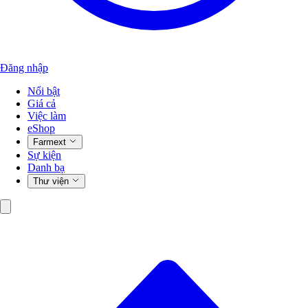
Đăng nhập
Nổi bật
Giá cả
Việc làm
eShop
Farmext
Sự kiện
Danh bạ
Thư viện