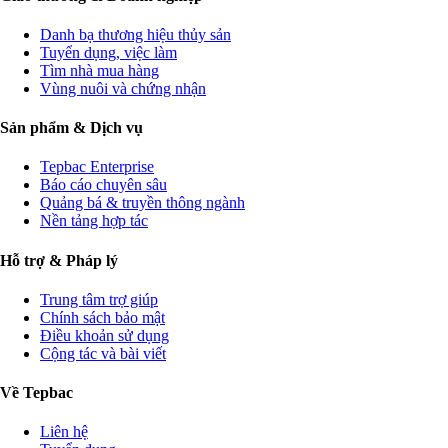
Danh bạ thương hiệu thủy sản
Tuyển dụng, việc làm
Tìm nhà mua hàng
Vùng nuôi và chứng nhận
Sản phẩm & Dịch vụ
Tepbac Enterprise
Báo cáo chuyên sâu
Quảng bá & truyền thông ngành
Nền tảng hợp tác
Hỗ trợ & Pháp lý
Trung tâm trợ giúp
Chính sách bảo mật
Điều khoản sử dụng
Cộng tác và bài viết
Về Tepbac
Liên hệ