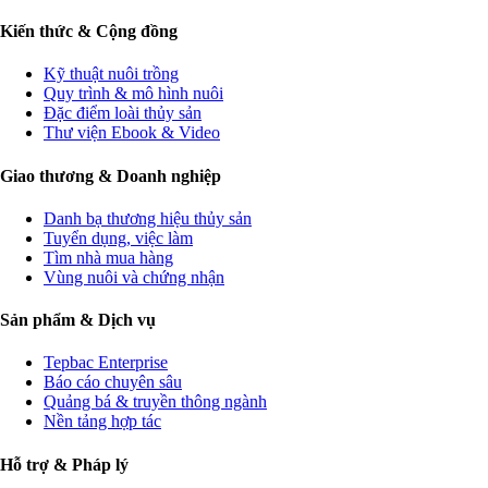
Kiến thức & Cộng đồng
Kỹ thuật nuôi trồng
Quy trình & mô hình nuôi
Đặc điểm loài thủy sản
Thư viện Ebook & Video
Giao thương & Doanh nghiệp
Danh bạ thương hiệu thủy sản
Tuyển dụng, việc làm
Tìm nhà mua hàng
Vùng nuôi và chứng nhận
Sản phẩm & Dịch vụ
Tepbac Enterprise
Báo cáo chuyên sâu
Quảng bá & truyền thông ngành
Nền tảng hợp tác
Hỗ trợ & Pháp lý