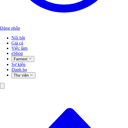
Đăng nhập
Nổi bật
Giá cả
Việc làm
eShop
Farmext
Sự kiện
Danh bạ
Thư viện