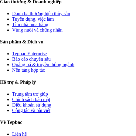
Giao thương & Doanh nghiệp
Danh bạ thương hiệu thủy sản
Tuyển dụng, việc làm
Tìm nhà mua hàng
Vùng nuôi và chứng nhận
Sản phẩm & Dịch vụ
Tepbac Enterprise
Báo cáo chuyên sâu
Quảng bá & truyền thông ngành
Nền tảng hợp tác
Hỗ trợ & Pháp lý
Trung tâm trợ giúp
Chính sách bảo mật
Điều khoản sử dụng
Cộng tác và bài viết
Về Tepbac
Liên hệ