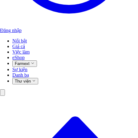
Đăng nhập
Nổi bật
Giá cả
Việc làm
eShop
Farmext
Sự kiện
Danh bạ
Thư viện