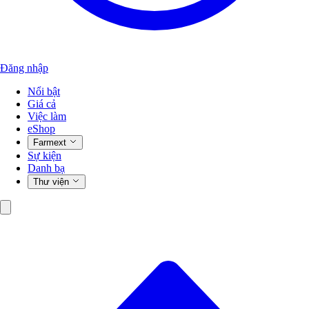
Đăng nhập
Nổi bật
Giá cả
Việc làm
eShop
Farmext
Sự kiện
Danh bạ
Thư viện