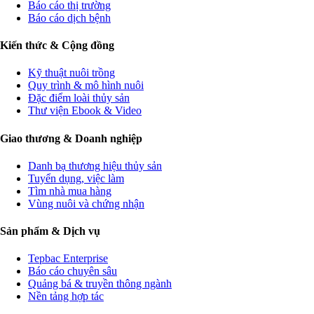
Báo cáo thị trường
Báo cáo dịch bệnh
Kiến thức & Cộng đồng
Kỹ thuật nuôi trồng
Quy trình & mô hình nuôi
Đặc điểm loài thủy sản
Thư viện Ebook & Video
Giao thương & Doanh nghiệp
Danh bạ thương hiệu thủy sản
Tuyển dụng, việc làm
Tìm nhà mua hàng
Vùng nuôi và chứng nhận
Sản phẩm & Dịch vụ
Tepbac Enterprise
Báo cáo chuyên sâu
Quảng bá & truyền thông ngành
Nền tảng hợp tác