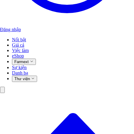
Đăng nhập
Nổi bật
Giá cả
Việc làm
eShop
Farmext
Sự kiện
Danh bạ
Thư viện