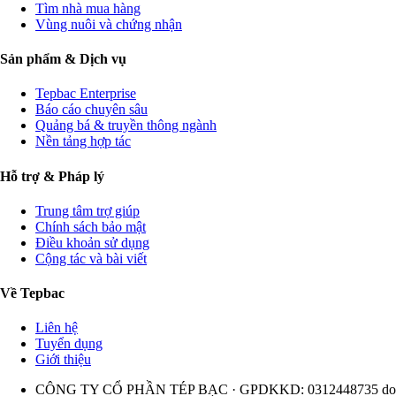
Tìm nhà mua hàng
Vùng nuôi và chứng nhận
Sản phẩm & Dịch vụ
Tepbac Enterprise
Báo cáo chuyên sâu
Quảng bá & truyền thông ngành
Nền tảng hợp tác
Hỗ trợ & Pháp lý
Trung tâm trợ giúp
Chính sách bảo mật
Điều khoản sử dụng
Cộng tác và bài viết
Về Tepbac
Liên hệ
Tuyển dụng
Giới thiệu
CÔNG TY CỔ PHẦN TÉP BẠC · GPDKKD: 0312448735 do