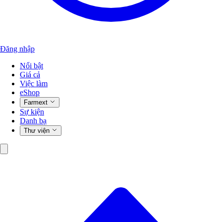
Đăng nhập
Nổi bật
Giá cả
Việc làm
eShop
Farmext
Sự kiện
Danh bạ
Thư viện