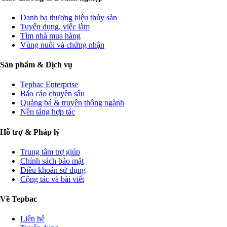
Danh bạ thương hiệu thủy sản
Tuyển dụng, việc làm
Tìm nhà mua hàng
Vùng nuôi và chứng nhận
Sản phẩm & Dịch vụ
Tepbac Enterprise
Báo cáo chuyên sâu
Quảng bá & truyền thông ngành
Nền tảng hợp tác
Hỗ trợ & Pháp lý
Trung tâm trợ giúp
Chính sách bảo mật
Điều khoản sử dụng
Cộng tác và bài viết
Về Tepbac
Liên hệ