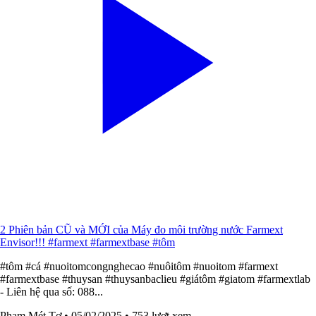
2 Phiên bản CŨ và MỚI của Máy đo môi trường nước Farmext
Envisor!!! #farmext #farmextbase #tôm
#tôm #cá #nuoitomcongnghecao #nuôitôm #nuoitom #farmext
#farmextbase #thuysan #thuysanbaclieu #giátôm #giatom #farmextlab
- Liên hệ qua số: 088...
Phạm Mét Tơ
• 05/02/2025
• 753 lượt xem