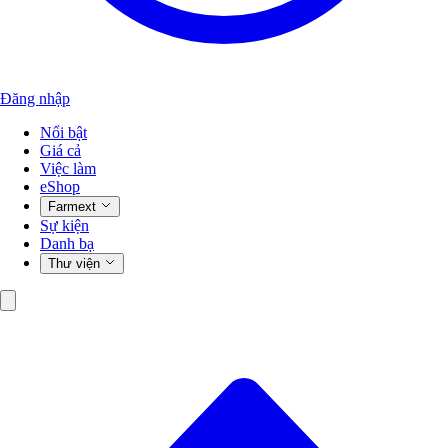
Đăng nhập
Nổi bật
Giá cả
Việc làm
eShop
Farmext
Sự kiện
Danh bạ
Thư viện