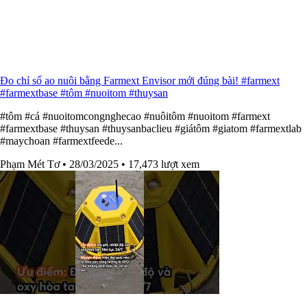
Đo chỉ số ao nuôi bằng Farmext Envisor mới đúng bài! #farmext
#farmextbase #tôm #nuoitom #thuysan
#tôm #cá #nuoitomcongnghecao #nuôitôm #nuoitom #farmext
#farmextbase #thuysan #thuysanbaclieu #giátôm #giatom #farmextlab
#maychoan #farmextfeede...
Phạm Mét Tơ
• 28/03/2025
• 17,473 lượt xem