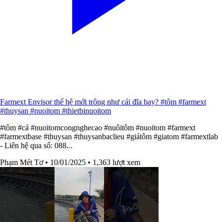
Farmext Envisor thế hệ mới trông như cái đĩa bay? #tôm #farmext
#thuysan #nuoitom #thietbinuoitom
#tôm #cá #nuoitomcongnghecao #nuôitôm #nuoitom #farmext
#farmextbase #thuysan #thuysanbaclieu #giátôm #giatom #farmextlab
- Liên hệ qua số: 088...
Phạm Mét Tơ
• 10/01/2025
• 1,363 lượt xem