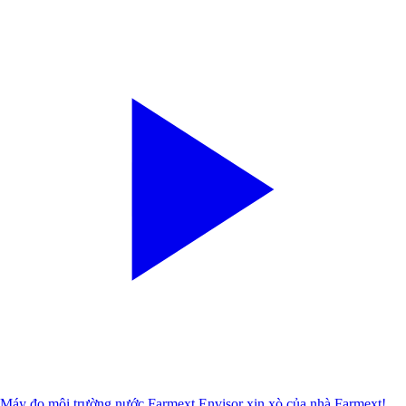
Máy đo môi trường nước Farmext Envisor xịn xò của nhà Farmext!