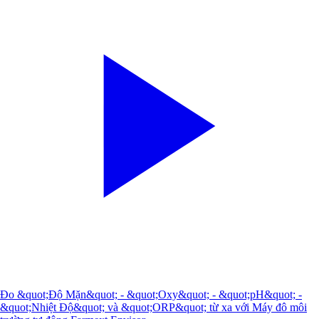
Đo &quot;Độ Mặn&quot; - &quot;Oxy&quot; - &quot;pH&quot; -
&quot;Nhiệt Độ&quot; và &quot;ORP&quot; từ xa với Máy đô môi