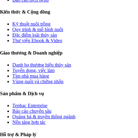
Kiến thức & Cộng đồng
Kỹ thuật nuôi trồng
Quy trình & mô hình nuôi
Đặc điểm loài thủy sản
Thư viện Ebook & Video
Giao thương & Doanh nghiệp
Danh bạ thương hiệu thủy sản
Tuyển dụng, việc làm
Tìm nhà mua hàng
Vùng nuôi và chứng nhận
Sản phẩm & Dịch vụ
Tepbac Enterprise
Báo cáo chuyên sâu
Quảng bá & truyền thông ngành
Nền tảng hợp tác
Hỗ trợ & Pháp lý