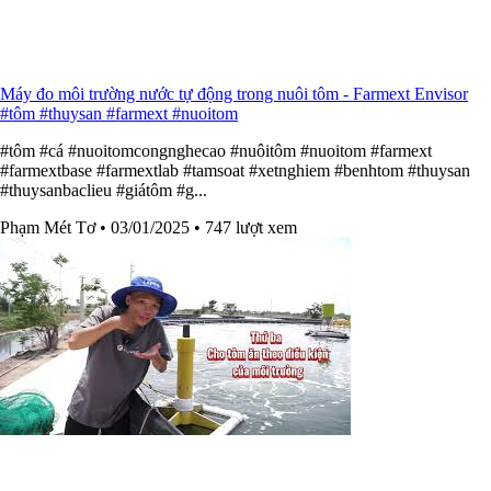
Máy đo môi trường nước tự động trong nuôi tôm - Farmext Envisor
#tôm #thuysan #farmext #nuoitom
#tôm #cá #nuoitomcongnghecao #nuôitôm #nuoitom #farmext
#farmextbase #farmextlab #tamsoat #xetnghiem #benhtom #thuysan
#thuysanbaclieu #giátôm #g...
Phạm Mét Tơ
• 03/01/2025
• 747 lượt xem