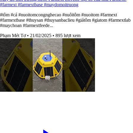
#farmext #farmextbase #maydomoitruong
#tôm #cá #nuoitomcongnghecao #nuôitôm #nuoitom #farmext
#farmextbase #thuysan #thuysanbaclieu #giátôm #giatom #farmextlab
#maychoan #farmextfeede...
Phạm Mét Tơ
• 21/02/2025
• 895 lượt xem