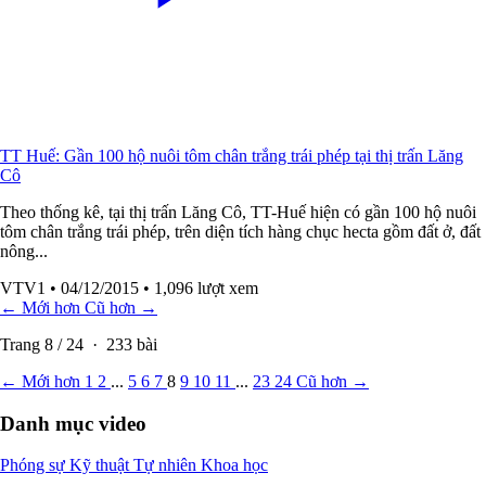
TT Huế: Gần 100 hộ nuôi tôm chân trắng trái phép tại thị trấn Lăng
Cô
Theo thống kê, tại thị trấn Lăng Cô, TT-Huế hiện có gần 100 hộ nuôi
tôm chân trắng trái phép, trên diện tích hàng chục hecta gồm đất ở, đất
nông...
VTV1
• 04/12/2015
• 1,096 lượt xem
← Mới hơn
Cũ hơn →
Trang
8
/
24
·
233
bài
← Mới hơn
1
2
...
5
6
7
8
9
10
11
...
23
24
Cũ hơn →
Danh mục video
Phóng sự
Kỹ thuật
Tự nhiên
Khoa học