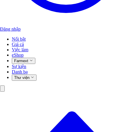
Đăng nhập
Nổi bật
Giá cả
Việc làm
eShop
Farmext
Sự kiện
Danh bạ
Thư viện