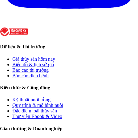
Dữ liệu & Thị trường
Giá thủy sản hôm nay
Biểu đồ & lịch sử giá
Báo cáo thị trường
Báo cáo dịch bệnh
Kiến thức & Cộng đồng
Kỹ thuật nuôi trồng
Quy trình & mô hình nuôi
Đặc điểm loài thủy sản
Thư viện Ebook & Video
Giao thương & Doanh nghiệp