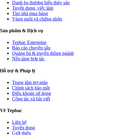
Danh bạ thương hiệu thủy sản
Tuyển dụng, việc làm
Tìm nhà mua hàng
Vùng nuôi và chứng nhận
Sản phẩm & Dịch vụ
Tepbac Enterprise
Báo cáo chuyên sâu
Quảng bá & truyền thông ngành
Nền tảng hợp tác
Hỗ trợ & Pháp lý
Trung tâm trợ giúp
Chính sách bảo mật
Điều khoản sử dụng
Cộng tác và bài viết
Về Tepbac
Liên hệ
Tuyển dụng
Giới thiệu