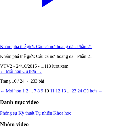
Khám phá thế giới: Câu cá nơi hoang dã - Phần 21
Khám phá thế giới: Câu cá nơi hoang dã - Phần 21
VTV2
• 24/10/2015
• 1,113 lượt xem
← Mới hơn
Cũ hơn →
Trang
10
/
24
·
233
bài
← Mới hơn
1
2
...
7
8
9
10
11
12
13
...
23
24
Cũ hơn →
Danh mục video
Phóng sự
Kỹ thuật
Tự nhiên
Khoa học
Nhóm video