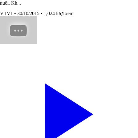
nuôi. Kh...
VTV1
• 30/10/2015
• 1,024 lượt xem