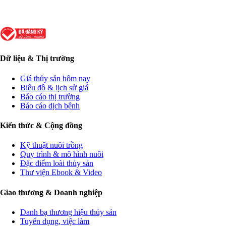
Dữ liệu & Thị trường
Giá thủy sản hôm nay
Biểu đồ & lịch sử giá
Báo cáo thị trường
Báo cáo dịch bệnh
Kiến thức & Cộng đồng
Kỹ thuật nuôi trồng
Quy trình & mô hình nuôi
Đặc điểm loài thủy sản
Thư viện Ebook & Video
Giao thương & Doanh nghiệp
Danh bạ thương hiệu thủy sản
Tuyển dụng, việc làm