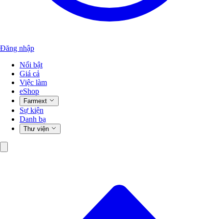
Đăng nhập
Nổi bật
Giá cả
Việc làm
eShop
Farmext
Sự kiện
Danh bạ
Thư viện