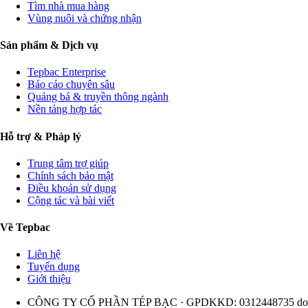
Tìm nhà mua hàng
Vùng nuôi và chứng nhận
Sản phẩm & Dịch vụ
Tepbac Enterprise
Báo cáo chuyên sâu
Quảng bá & truyền thông ngành
Nền tảng hợp tác
Hỗ trợ & Pháp lý
Trung tâm trợ giúp
Chính sách bảo mật
Điều khoản sử dụng
Cộng tác và bài viết
Về Tepbac
Liên hệ
Tuyển dụng
Giới thiệu
CÔNG TY CỔ PHẦN TÉP BẠC · GPDKKD: 0312448735 do