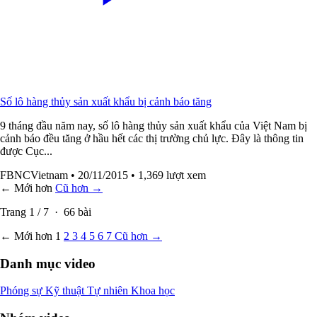
Số lô hàng thủy sản xuất khẩu bị cảnh báo tăng
9 tháng đầu năm nay, số lô hàng thủy sản xuất khẩu của Việt Nam bị
cảnh báo đều tăng ở hầu hết các thị trường chủ lực. Đây là thông tin
được Cục...
FBNCVietnam
• 20/11/2015
• 1,369 lượt xem
← Mới hơn
Cũ hơn →
Trang
1
/
7
·
66
bài
← Mới hơn
1
2
3
4
5
6
7
Cũ hơn →
Danh mục video
Phóng sự
Kỹ thuật
Tự nhiên
Khoa học