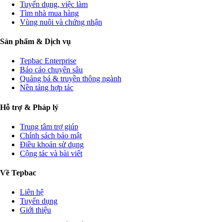
Tuyển dụng, việc làm
Tìm nhà mua hàng
Vùng nuôi và chứng nhận
Sản phẩm & Dịch vụ
Tepbac Enterprise
Báo cáo chuyên sâu
Quảng bá & truyền thông ngành
Nền tảng hợp tác
Hỗ trợ & Pháp lý
Trung tâm trợ giúp
Chính sách bảo mật
Điều khoản sử dụng
Cộng tác và bài viết
Về Tepbac
Liên hệ
Tuyển dụng
Giới thiệu