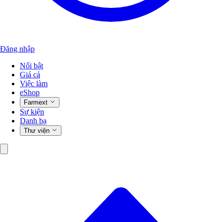
Đăng nhập
Nổi bật
Giá cả
Việc làm
eShop
Farmext
Sự kiện
Danh bạ
Thư viện