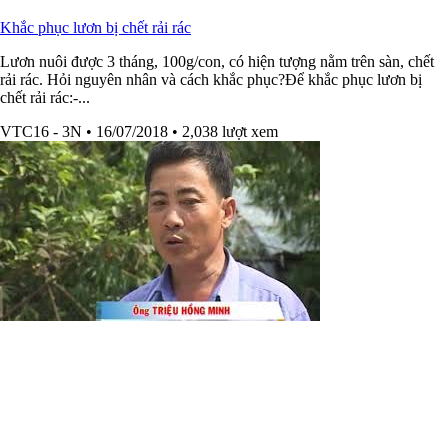
Khắc phục lươn bị chết rải rác
Lươn nuôi được 3 tháng, 100g/con, có hiện tượng nằm trên sàn, chết
rải rác. Hỏi nguyên nhân và cách khắc phục?Để khắc phục lươn bị
chết rải rác:-...
VTC16 - 3N
• 16/07/2018
• 2,038 lượt xem