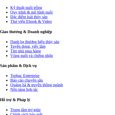
Kỹ thuật nuôi trồng
Quy trình & mô hình nuôi
Đặc điểm loài thủy sản
Thư viện Ebook & Video
Giao thương & Doanh nghiệp
Danh bạ thương hiệu thủy sản
Tuyển dụng, việc làm
Tìm nhà mua hàng
Vùng nuôi và chứng nhận
Sản phẩm & Dịch vụ
Tepbac Enterprise
Báo cáo chuyên sâu
Quảng bá & truyền thông ngành
Nền tảng hợp tác
Hỗ trợ & Pháp lý
Trung tâm trợ giúp
Chính sách bảo mật