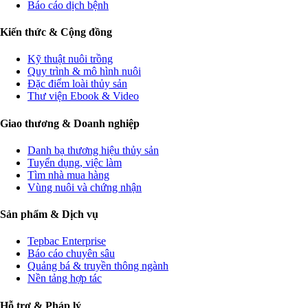
Báo cáo dịch bệnh
Kiến thức & Cộng đồng
Kỹ thuật nuôi trồng
Quy trình & mô hình nuôi
Đặc điểm loài thủy sản
Thư viện Ebook & Video
Giao thương & Doanh nghiệp
Danh bạ thương hiệu thủy sản
Tuyển dụng, việc làm
Tìm nhà mua hàng
Vùng nuôi và chứng nhận
Sản phẩm & Dịch vụ
Tepbac Enterprise
Báo cáo chuyên sâu
Quảng bá & truyền thông ngành
Nền tảng hợp tác
Hỗ trợ & Pháp lý