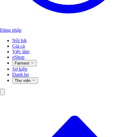
Đăng nhập
Nổi bật
Giá cả
Việc làm
eShop
Farmext
Sự kiện
Danh bạ
Thư viện