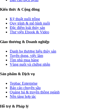
Kiến thức & Cộng đồng
Kỹ thuật nuôi trồng
Quy trình & mô hình nuôi
Đặc điểm loài thủy sản
Thư viện Ebook & Video
Giao thương & Doanh nghiệp
Danh bạ thương hiệu thủy sản
Tuyển dụng, việc làm
Tìm nhà mua hàng
Vùng nuôi và chứng nhận
Sản phẩm & Dịch vụ
Tepbac Enterprise
Báo cáo chuyên sâu
Quảng bá & truyền thông ngành
Nền tảng hợp tác
Hỗ trợ & Pháp lý