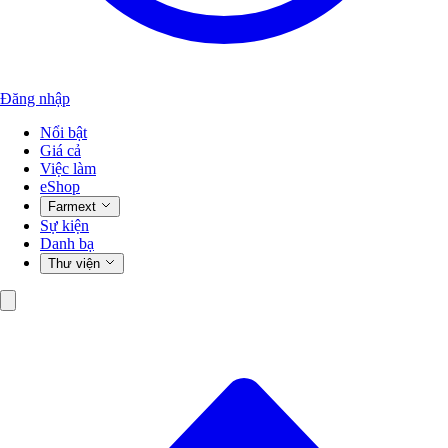
Đăng nhập
Nổi bật
Giá cả
Việc làm
eShop
Farmext
Sự kiện
Danh bạ
Thư viện