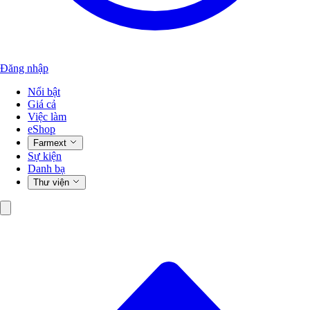
Đăng nhập
Nổi bật
Giá cả
Việc làm
eShop
Farmext
Sự kiện
Danh bạ
Thư viện