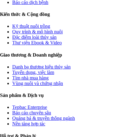
Báo cáo dịch bệnh
Kiến thức & Cộng đồng
Kỹ thuật nuôi trồng
Quy trình & mô hình nuôi
Đặc điểm loài thủy sản
Thư viện Ebook & Video
Giao thương & Doanh nghiệp
Danh bạ thương hiệu thủy sản
Tuyển dụng, việc làm
Tìm nhà mua hàng
Vùng nuôi và chứng nhận
Sản phẩm & Dịch vụ
Tepbac Enterprise
Báo cáo chuyên sâu
Quảng bá & truyền thông ngành
Nền tảng hợp tác
Hỗ trợ & Pháp lý