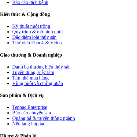
Báo cáo dịch bệnh
Kiến thức & Cộng đồng
Kỹ thuật nuôi trồng
Quy trình & mô hình nuôi
Đặc điểm loài thủy sản
Thư viện Ebook & Video
Giao thương & Doanh nghiệp
Danh bạ thương hiệu thủy sản
Tuyển dụng, việc làm
Tìm nhà mua hàng
Vùng nuôi và chứng nhận
Sản phẩm & Dịch vụ
Tepbac Enterprise
Báo cáo chuyên sâu
Quảng bá & truyền thông ngành
Nền tảng hợp tác
Hỗ trợ & Pháp lý