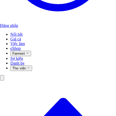
Đăng nhập
Nổi bật
Giá cả
Việc làm
eShop
Farmext
Sự kiện
Danh bạ
Thư viện