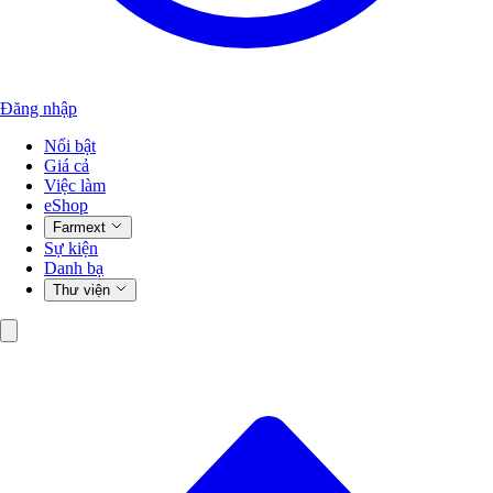
Đăng nhập
Nổi bật
Giá cả
Việc làm
eShop
Farmext
Sự kiện
Danh bạ
Thư viện