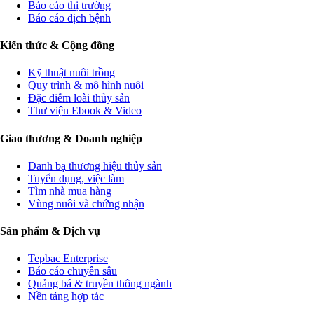
Báo cáo thị trường
Báo cáo dịch bệnh
Kiến thức & Cộng đồng
Kỹ thuật nuôi trồng
Quy trình & mô hình nuôi
Đặc điểm loài thủy sản
Thư viện Ebook & Video
Giao thương & Doanh nghiệp
Danh bạ thương hiệu thủy sản
Tuyển dụng, việc làm
Tìm nhà mua hàng
Vùng nuôi và chứng nhận
Sản phẩm & Dịch vụ
Tepbac Enterprise
Báo cáo chuyên sâu
Quảng bá & truyền thông ngành
Nền tảng hợp tác