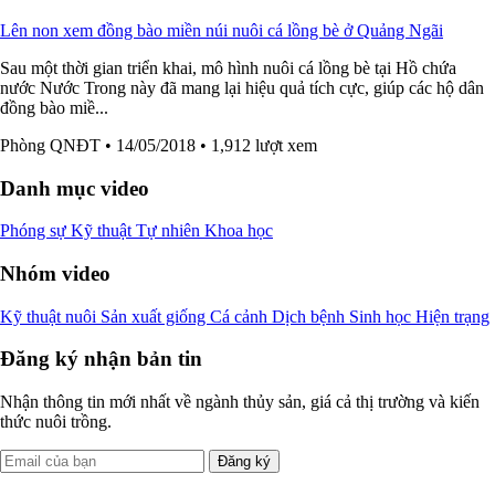
Lên non xem đồng bào miền núi nuôi cá lồng bè ở Quảng Ngãi
Sau một thời gian triển khai, mô hình nuôi cá lồng bè tại Hồ chứa
nước Nước Trong này đã mang lại hiệu quả tích cực, giúp các hộ dân
đồng bào miề...
Phòng QNĐT
• 14/05/2018
• 1,912 lượt xem
Danh mục video
Phóng sự
Kỹ thuật
Tự nhiên
Khoa học
Nhóm video
Kỹ thuật nuôi
Sản xuất giống
Cá cảnh
Dịch bệnh
Sinh học
Hiện trạng
Đăng ký nhận bản tin
Nhận thông tin mới nhất về ngành thủy sản, giá cả thị trường và kiến
thức nuôi trồng.
Đăng ký