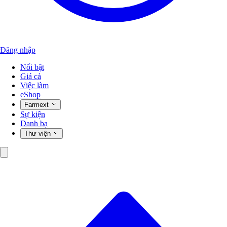
Đăng nhập
Nổi bật
Giá cả
Việc làm
eShop
Farmext
Sự kiện
Danh bạ
Thư viện