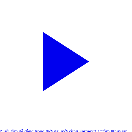
Nuôi tôm dễ dàng trong thời đại mới cùng Farmext!!! #tôm #thuysan