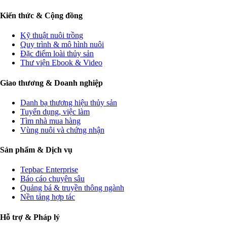
Kiến thức & Cộng đồng
Kỹ thuật nuôi trồng
Quy trình & mô hình nuôi
Đặc điểm loài thủy sản
Thư viện Ebook & Video
Giao thương & Doanh nghiệp
Danh bạ thương hiệu thủy sản
Tuyển dụng, việc làm
Tìm nhà mua hàng
Vùng nuôi và chứng nhận
Sản phẩm & Dịch vụ
Tepbac Enterprise
Báo cáo chuyên sâu
Quảng bá & truyền thông ngành
Nền tảng hợp tác
Hỗ trợ & Pháp lý