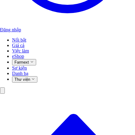
Đăng nhập
Nổi bật
Giá cả
Việc làm
eShop
Farmext
Sự kiện
Danh bạ
Thư viện