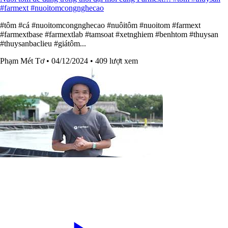
#farmext #nuoitomcongnghecao
#tôm #cá #nuoitomcongnghecao #nuôitôm #nuoitom #farmext
#farmextbase #farmextlab #tamsoat #xetnghiem #benhtom #thuysan
#thuysanbaclieu #giátôm...
Phạm Mét Tơ
• 04/12/2024
• 409 lượt xem