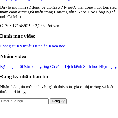
Đây là mô hình sử dụng bể biogas xử lý nước thải trong nuôi tôm siêu
thâm canh được giới thiệu trong Chương trình Khoa Học Công Nghệ
tỉnh Cà Mau.
CTV
• 17/04/2019
• 2,233 lượt xem
Danh mục video
Phóng sự
Kỹ thuật
Tự nhiên
Khoa học
Nhóm video
Kỹ thuật nuôi
Sản xuất giống
Cá cảnh
Dịch bệnh
Sinh học
Hiện trạng
Đăng ký nhận bản tin
Nhận thông tin mới nhất về ngành thủy sản, giá cả thị trường và kiến
thức nuôi trồng.
Đăng ký