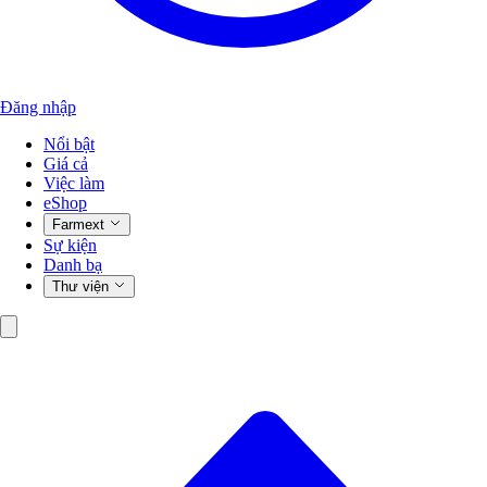
Đăng nhập
Nổi bật
Giá cả
Việc làm
eShop
Farmext
Sự kiện
Danh bạ
Thư viện