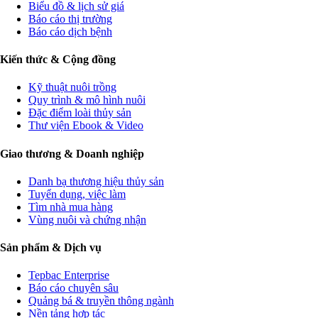
Biểu đồ & lịch sử giá
Báo cáo thị trường
Báo cáo dịch bệnh
Kiến thức & Cộng đồng
Kỹ thuật nuôi trồng
Quy trình & mô hình nuôi
Đặc điểm loài thủy sản
Thư viện Ebook & Video
Giao thương & Doanh nghiệp
Danh bạ thương hiệu thủy sản
Tuyển dụng, việc làm
Tìm nhà mua hàng
Vùng nuôi và chứng nhận
Sản phẩm & Dịch vụ
Tepbac Enterprise
Báo cáo chuyên sâu
Quảng bá & truyền thông ngành
Nền tảng hợp tác